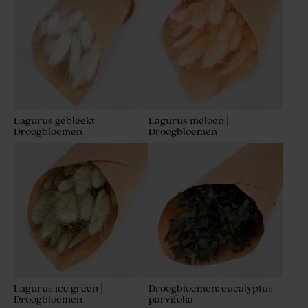
Lagurus gebleekt|
Lagurus meloen |
Droogbloemen
Droogbloemen
Lagurus ice green |
Droogbloemen: eucalyptus
Droogbloemen
parvifolia