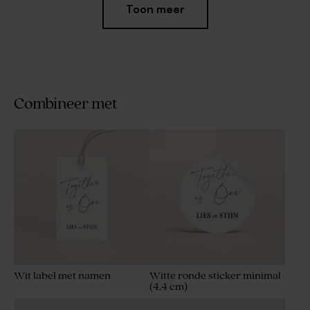
Toon meer
Combineer met
Roestbruine ronde sticker
Chique label met initialen in
met initialen (4,4 cm)
roséfolie voor
trouwbedankjes
Wit label met namen
Witte ronde sticker minimal
(4,4 cm)
Chique, ronde sticker met
Minimalistisch labeltje voor