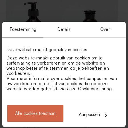
namen en ringen in
bedankjes in
goudfolie (4,4 cm)
natuurpapierlook
Toestemming
Details
Over
Deze website maakt gebruik van cookies
Zeeppompje bruin
Bruine apothekersflesjes
Deze website maakt gebruik van cookies om je
apothekersflesje
surfervaring te verbeteren en om de website en
webshop beter af te stemmen op je behoeften en
voorkeuren.
Colorblocking label met
Hip label met namen, datum
Voor meer informatie over cookies, het aanpassen van
namen en quote
en streepjes
uw voorkeuren en de lijst van cookies die op deze
website worden gebruikt, zie onze
Cookieverklaring
.
Alle cookies toestaan
Aanpassen
Bruin zeeppompje
De Bock dragees velvet