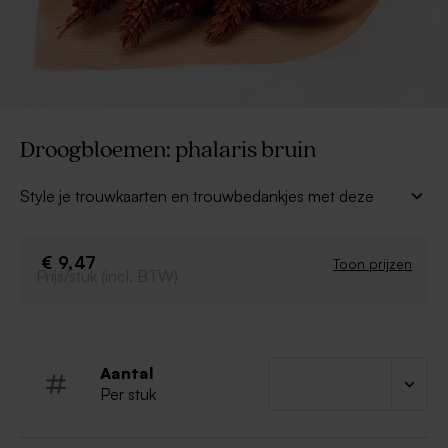
Droogbloemen: phalaris bruin
Style je trouwkaarten en trouwbedankjes met deze
mooie
droogbloemetjes
. Het is ook de ideale manier
om je tafeldecoratie op een originele manier te
versieren. De
phalaris bruin
is een mooie afwerking
€ 9,47
Toon prijzen
Prijs/stuk (incl. BTW)
voor alle decoratie voor een prachtige bruiloft!
Phalaris bruin
Ongeveer 50 kleine takjes
Aantal
Per stuk