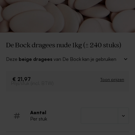
De Bock dragees nude 1kg (± 240 stuks)
Deze
beige dragees
van De Bock kan je gebruiken
om je snoepzakjes en kubusdoosjes mee te vullen als
huwelijksbedankje! In combinatie met bijpassende
trouwkaarten zullen deze snoepjes ongetwijfeld in de
€ 21,97
Toon prijzen
Prijs/stuk (incl. BTW)
smaak vallen!
Dragees nude
Per kilogram verpakt in een doos
De Bock Belgische suikerbonen
Aantal
Kan sporen bevatten van melk, soja en noten
Per stuk
Halal