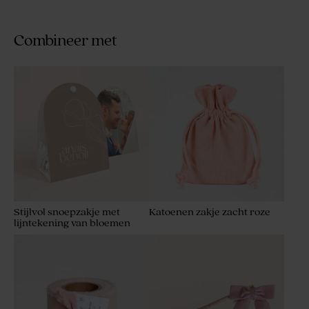
Combineer met
Afgerond snoepzakje
Stijlvol, afgerond snoepzakje
natuurpapier met foto en
met foto en quote
droogbloemen
Stijlvol snoepzakje met
Katoenen zakje zacht roze
lijntekening van bloemen
stolpvormig snoepzakje met
Afgerond snoepzakje met
foto en sierlijke strik en
bloemenkrans en namen
namen