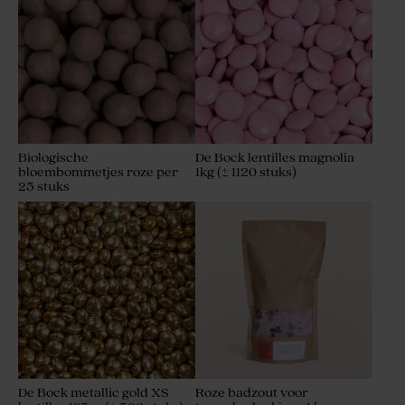
Biologische
De Bock lentilles magnolia
bloembommetjes roze per
1kg (± 1120 stuks)
25 stuks
Potlood met roze suède strik
De Bock metallic gold XS
Roze badzout voor