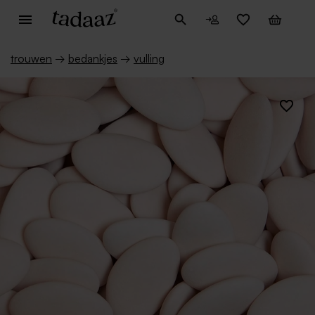
trouwen
→
bedankjes
→
vulling