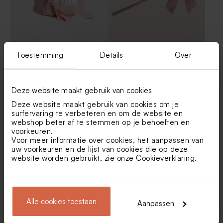
Roze lint large katoen
Gepersonaliseerd potlood
Toestemming
Details
Over
met roze suède strik
Afgerond snoepzakje met
Snoepzakje in eco-look met
Deze website maakt gebruik van cookies
strepen, citroentjes en foto
veldbloemen en een foto
Deze website maakt gebruik van cookies om je
surfervaring te verbeteren en om de website en
webshop beter af te stemmen op je behoeften en
voorkeuren.
Voor meer informatie over cookies, het aanpassen van
uw voorkeuren en de lijst van cookies die op deze
website worden gebruikt, zie onze
Cookieverklaring
.
Ambachtelijke ronde
Set van 12 bedankjes met
zeepjes Pink Cloud
badzout en badbom - roze
Alle cookies toestaan
Aanpassen
Toon meer