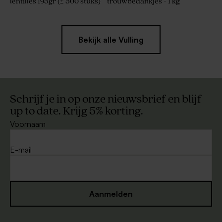
lentilles 195gr (± 500 stuks)
trouwbedankjes - 1 kg
Bekijk alle Vulling
Schrijf je in op onze nieuwsbrief en blijf
up to date. Krijg 5% korting.
Voornaam
E-mail
Aanmelden