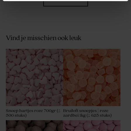
Vind je misschien ook leuk
Gepersonaliseerde zeep met
Artisanale lolly hartvorm
naam | soft pink
met roze en witte strepen
Snoep hartjes roze 700gr (±
Bruiloft snoepjes | roze
500 stuks)
aardbei 1kg (± 625 stuks)
Soft pink mini geurstokjes
Pink Cloud zeepjes -
met gouden afwerking
Hibiscus