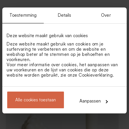
Vind je misschien ook leuk
Toestemming
Details
Over
Deze website maakt gebruik van cookies
Deze website maakt gebruik van cookies om je
surfervaring te verbeteren en om de website en
webshop beter af te stemmen op je behoeften en
voorkeuren.
Voor meer informatie over cookies, het aanpassen van
uw voorkeuren en de lijst van cookies die op deze
website worden gebruikt, zie onze
Cookieverklaring
.
Houten potlood met beige
Kaarsje in glazen potje met
molentje
kurken deksel
Limited edition
Limited edition
Alle cookies toestaan
Aanpassen