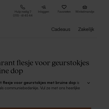
Hulp nodig ?
Inloggen
Favorieten
Winkelmandje
0115 - 61 45 44
Cadeaus
Zakelijk
ant flesje voor geurstokjes
ine dop
t flesje voor geurstokjes met bruine dop
is
 als communiebedankje. Vul ze met ons heerlijke
zullen zeker in de smaak vallen bij de ontvanger.
e deze traktatie nog persoonlijker maken door te
met een leuke sticker! De stickers van 3 cm zijn