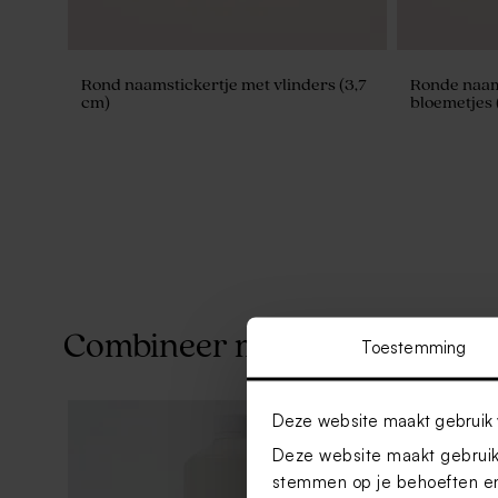
Rond naamstickertje met vlinders (3,7
Ronde naam
cm)
bloemetjes 
Combineer met
Toestemming
Deze website maakt gebruik 
Deze website maakt gebruik 
stemmen op je behoeften en