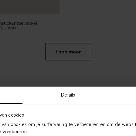
sticker met emoji
(3,7 cm)
Toon meer
Details
van cookies
van cookies om je surfervaring te verbeteren en om de websi
 voorkeuren.