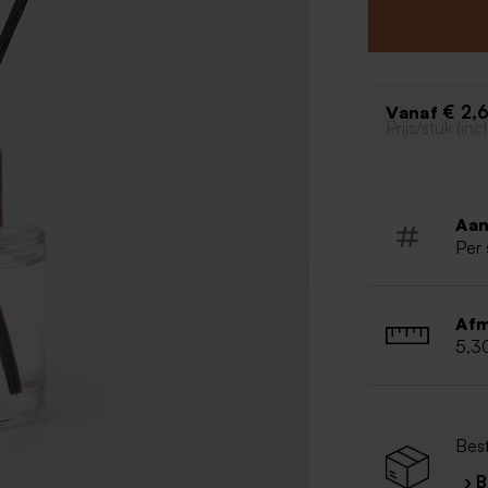
hiervoor ideaal!
personaliseren.
De geurstokjes z
is apart verkrij
Er is ook een dek
€ 2,
Vanaf
Prijs/stuk (in
Inhoud: 5
5 stokjes
Afmeting f
Zelf te vu
Aan
Combineer
Per 
Afm
5,3
Best
› 