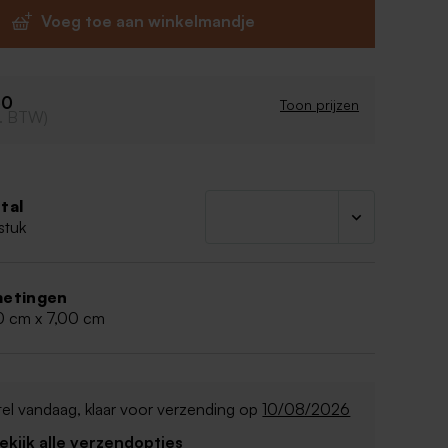
 Ook een label is perfect om deze flesjes te
Voeg toe aan winkelmandje
ijn leeg en moet je dus zelf nog vullen. De vulling
gbaar op onze website. De stokjes zijn inbegrepen.
seltje bij om het flesje af te sluiten.
60
Toon prijzen
cl. BTW)
0 ml
lesje: 5,3 x 7 cm
llen met parfum (apart verkrijgbaar)
tal
 met een sticker van 3cm of tof label
stuk
etingen
0 cm x 7,00 cm
el vandaag, klaar voor verzending op
10/08/2026
Bekijk alle verzendopties