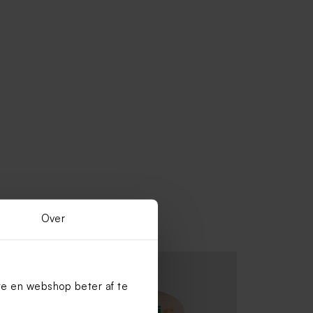
Over
te en webshop beter af te