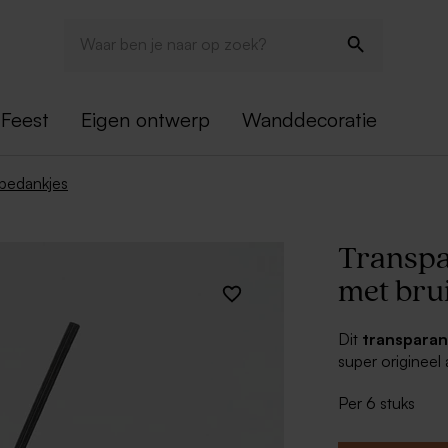
Feest
Eigen ontwerp
Wanddecoratie
bedankjes
Transpar
met bru
Dit
transparan
super origineel
huisparfum. Ze 
Per 6 stuks
Bovendien kun j
personaliseren 