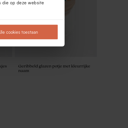
es die op deze website
Ronde naamsticker met strepen en
voetbal (3,7 cm)
lle cookies toestaan
kjes
Geribbeld glazen potje met kleurrijke
naam