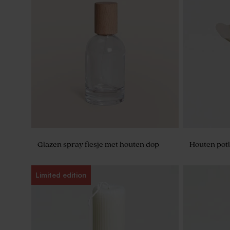
Langwerpige doosjes - transparant
Glazen spray flesje met houten dop
Houten potl
Limited edition