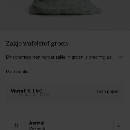
Zakje wafelstof groen
Dit schattige honingraat zakje in groen is prachtig als
communiebedankje! Vul de zakjes met lekkere
snoepjes, suikerbonen of een ander item dat past bij je
Per 6 stuks
communiethema.
Afmetingen: 13 x 8 cm
Vanaf
€ 1,50
Toon prijzen
Per 6 verkocht
Prijs/stuk (incl. BTW)
Snoep apart verkrijgbaar
Werk af met een naamlabel
Koordje niet inbegrepen (wel inbegrepen bij de
naamlabels)
Aantal
Per stuk