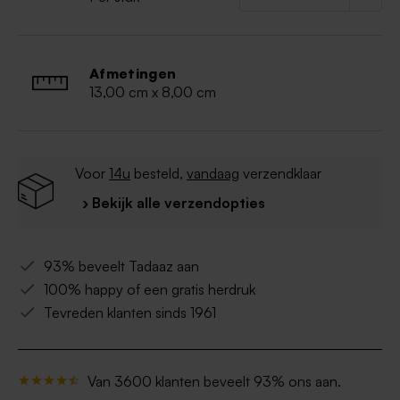
Afmetingen
13,00 cm x 8,00 cm
Voor
14u
besteld,
vandaag
verzendklaar
› Bekijk alle verzendopties
93% beveelt Tadaaz aan
100% happy of een gratis herdruk
Tevreden klanten sinds 1961
Van 3600 klanten beveelt 93% ons aan.