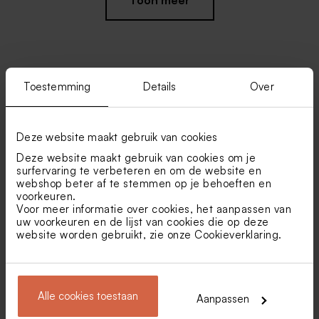
Toon meer
Toestemming
Details
Over
Vind je misschien ook leuk
Regenboogkaarsje sage
Geribbelde sage green kaars
green
Deze website maakt gebruik van cookies
Deze website maakt gebruik van cookies om je
surfervaring te verbeteren en om de website en
webshop beter af te stemmen op je behoeften en
voorkeuren.
Voor meer informatie over cookies, het aanpassen van
uw voorkeuren en de lijst van cookies die op deze
website worden gebruikt, zie onze
Cookieverklaring
.
Rond velvet traktatiedoosje
Velvet traktatiedoosje rond
groen met naam in deksel
groen
Alle cookies toestaan
gelaserd
Aanpassen
Eucalyptus zeepvlokken
Ambachtelijke lolly wit met
groene strepen