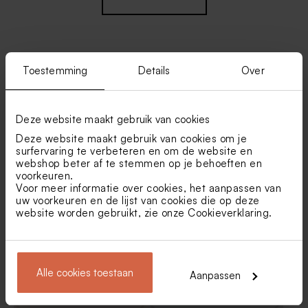
Toestemming
Details
Over
Vind je misschien ook leuk
Traktatieset roze met 27
Dragees marmer goud De
Deze website maakt gebruik van cookies
traktaties
Bock 1kg (± 240 stuks)
Deze website maakt gebruik van cookies om je
surfervaring te verbeteren en om de website en
webshop beter af te stemmen op je behoeften en
voorkeuren.
Voor meer informatie over cookies, het aanpassen van
uw voorkeuren en de lijst van cookies die op deze
website worden gebruikt, zie onze
Cookieverklaring
.
Witte sluitsticker met
Sluitzegel geboorte hartje
voetjes in goudfolie (3,5 cm)
oud-roze (3,7 cm)
Alle cookies toestaan
Aanpassen
Traktatieset goud met 34
Suikerbonen extra babyroze
traktaties
1kg (± 240 stuks)