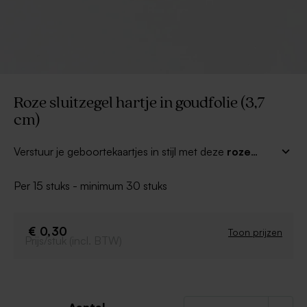
Roze sluitzegel hartje in goudfolie (3,7
cm)
Verstuur je geboortekaartjes in stijl met deze
roze
sluitzegel hartje in goudfolie.
De stickers zijn de
ideale versiering voor jouw envelopjes. Perfect te
Per 15 stuks - minimum 30 stuks
combineren met matching geboortekaartjes
en geboorte traktaties uit ons ruime assortiment.
€ 0,30
Toon prijzen
Prijs/stuk (incl. BTW)