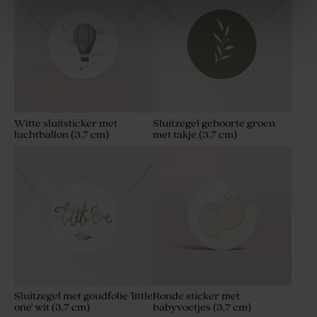
Witte sluitsticker met
Sluitzegel geboorte groen
luchtballon (3,7 cm)
met takje (3,7 cm)
Geboortesnoep hartjes roze
Mini geurstokjes soft pink
700gr (± 500 stuks)
met gouden afwerking
Sluitzegel met goudfolie 'little
Ronde sticker met
one' wit (3,7 cm)
babyvoetjes (3,7 cm)