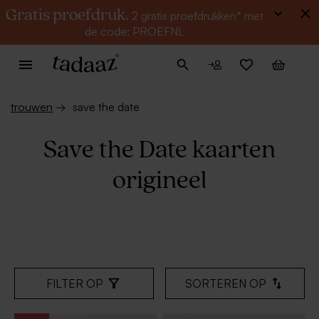
Gratis proefdruk.
2 gratis proefdrukken* met
de code: PROEFNL
trouwen
→
save the date
Save the Date kaarten
origineel
FILTER OP
SORTEREN OP