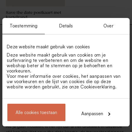
Save the date postkaart met
kartelrand
Toestemming
Details
Over
Originele save the date kaarten: alles wat
Deze website maakt gebruik van cookies
je moet weten
Deze website maakt gebruik van cookies om je
surfervaring te verbeteren en om de website en
webshop beter af te stemmen op je behoeften en
Jullie gaan trouwen! Super leuk, proficiat. Een
save the date
voorkeuren.
kaart
versturen voor je
trouw
dat doet bijna iedereen
Voor meer informatie over cookies, het aanpassen van
tegenwoordig! Het is dan ook een hele leuke manier om jullie
uw voorkeuren en de lijst van cookies die op deze
gasten te laten weten welke dag ze vrij moeten houden voor
website worden gebruikt, zie onze
Cookieverklaring
.
jullie bruiloft.
Aangezien jullie vast al heel wat save the date kaartjes
ontvangen hebben, wil je graag op een originele manier uit de
hoek komen.
Alle cookies toestaan
Aanpassen
Matchende originele Save the date kaartjes
Als je gaat trouwen, is het fijn dat al het drukwerk in dezelfde
stijl kan zijn. Het save the date kaartje, de trouwuitnodigingen