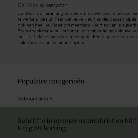
De Bock suikerbonen
De Bock is al jarenlang de referentie voor kwalitatieve sui
te werken. Kies uit heel wat leuke kleurtjes die passen bij de 
ook een heel leuk idee om meerdere kleurtjes van je suiker
Bijvoorbeeld witte suikerbonen in combinatie met blauwe v
meisje. De keuze is volledig aan jullie! Eén ding is zeker: aa
suikerbonen kan niemand tippen.
Populaire categorieën.
Geboortesnoep
Schrijf je in op onze nieuwsbrief en blijf
Krijg 5% korting.