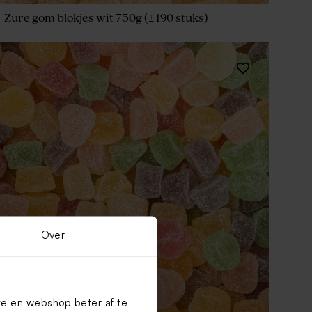
Zure gom blokjes wit 750g (± 190 stuks)
Over
te en webshop beter af te