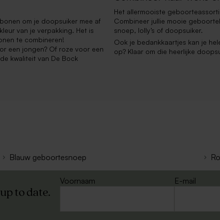
Het allermooiste geboorteassortim
kerbonen om je doopsuiker mee af
Combineer jullie mooie geboortek
kleur van je verpakking. Het is
snoep, lolly’s of doopsuiker.
bonen te combineren!
Ook je bedankkaartjes kan je hel
oor een jongen? Of roze voor een
op? Klaar om die heerlijke doopsu
n de kwaliteit van De Bock
Blauw geboortesnoep
Ro
Voornaam
E-mail
 up to date.