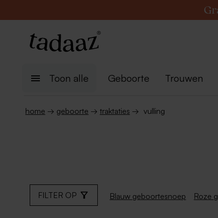
Gr
Toon alle
Geboorte
Trouwen
home
→
geboorte
→
traktaties
→
vulling
FILTER OP
Blauw geboortesnoep
Roze 