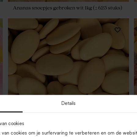
Ananas snoepjes gebroken wit 1kg (± 625 stuks)
Details
van cookies
van cookies om je surfervaring te verbeteren en om de websi