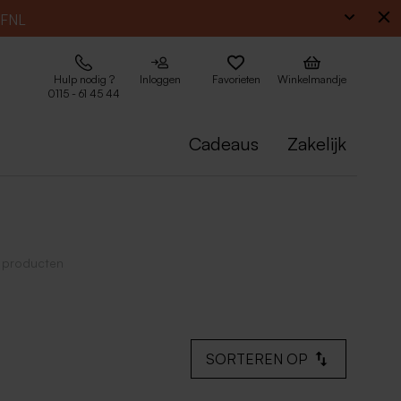
EFNL
Hulp nodig ?
Inloggen
Favorieten
Winkelmandje
0115 - 61 45 44
Cadeaus
Zakelijk
 producten
SORTEREN OP