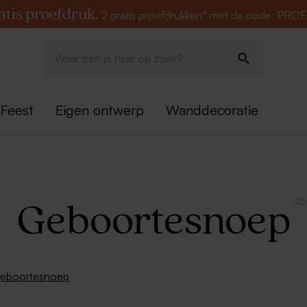
atis proefdruk.
2 gratis proefdrukken* met de code: PRO
Feest
Eigen ontwerp
Wanddecoratie
45
Geboortesnoep
geboortesnoep