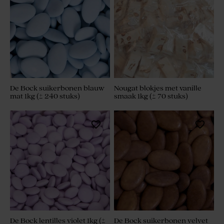
De Bock suikerbonen blauw
Nougat blokjes met vanille
mat 1kg (± 240 stuks)
smaak 1kg (± 70 stuks)
De Bock lentilles violet 1kg (±
De Bock suikerbonen velvet