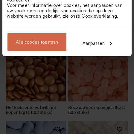
Voor meer informatie over cookies, het aanpassen van
uw voorkeuren en de lijst van cookies die op deze
website worden gebruikt, zie onze
Cookieverklaring
.
De Bock lentilles marmer
Mini marshmallows in
groen 1kg (± 1120 stuks)
pastelkleuren 150gr (± 264
stuks)
Alle cookies toestaan
Aanpassen
De Bock lentilles brilliant
Roze aardbei snoepjes 1kg (±
koper 1kg (± 1120 stuks)
625 stuks)