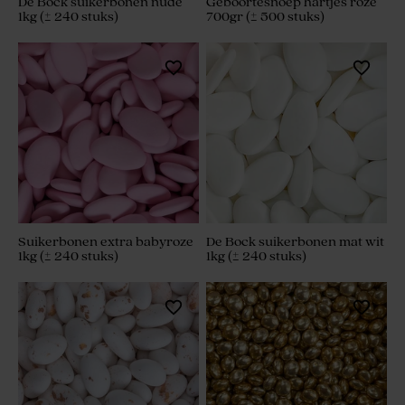
De Bock suikerbonen nude
Geboortesnoep hartjes roze
1kg (± 240 stuks)
700gr (± 500 stuks)
Suikerbonen extra babyroze
De Bock suikerbonen mat wit
1kg (± 240 stuks)
1kg (± 240 stuks)