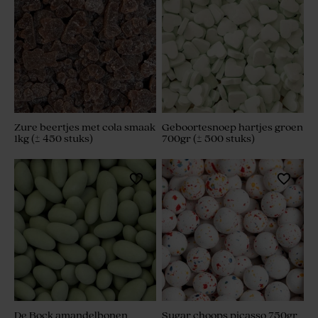
Zure beertjes met cola smaak
Geboortesnoep hartjes groen
1kg (± 450 stuks)
700gr (± 500 stuks)
De Bock amandelbonen
Sugar choops picasso 750gr