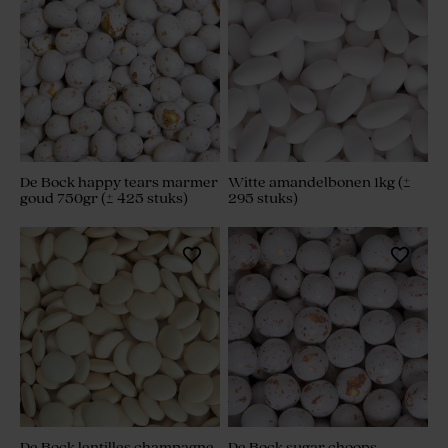
De Bock happy tears marmer
Witte amandelbonen 1kg (±
goud 750gr (± 425 stuks)
295 stuks)
De Bock lentilles champagne
De Bock sugar choops