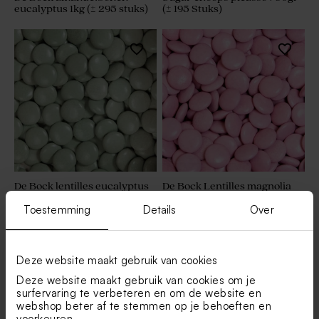
eucalyptus 1kg (± 295 stuks)
(± 195 Stuks)
De Bock lentilles eucalyptus
De Bock Lentilles magnolia
1kg (± 1120 stuks)
1kg (± 1120 stuks)
Toestemming
Details
Over
Deze website maakt gebruik van cookies
Deze website maakt gebruik van cookies om je
surfervaring te verbeteren en om de website en
webshop beter af te stemmen op je behoeften en
voorkeuren.