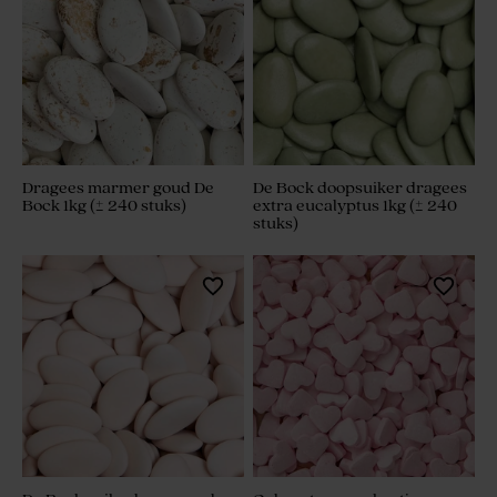
Dragees marmer goud De
De Bock doopsuiker dragees
Bock 1kg (± 240 stuks)
extra eucalyptus 1kg (± 240
stuks)