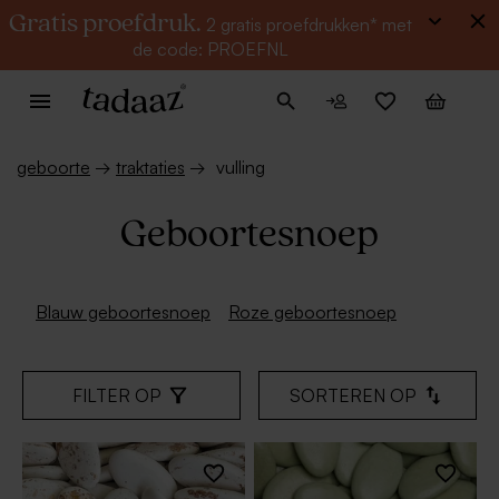
Gratis proefdruk.
2 gratis proefdrukken* met
de code: PROEFNL
geboorte
→
traktaties
→
vulling
Geboortesnoep
Blauw geboortesnoep
Roze geboortesnoep
FILTER OP
SORTEREN OP