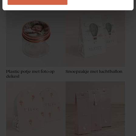
koperkleurig
De Bock lentilles brilliant
koper 1kg (± 1120 stuks)
Plastic potje met foto op
Snoepzakje met luchtballon
dekesl