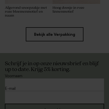
Afgerond snoepzakje met
Hoog doosje in roze
roze bloemenmotief en
linnenmotief
naam
Bekijk alle Verpakking
Schrijf je in op onze nieuwsbrief en blijf
up to date. Krijg 5% korting.
Voornaam
E-mail