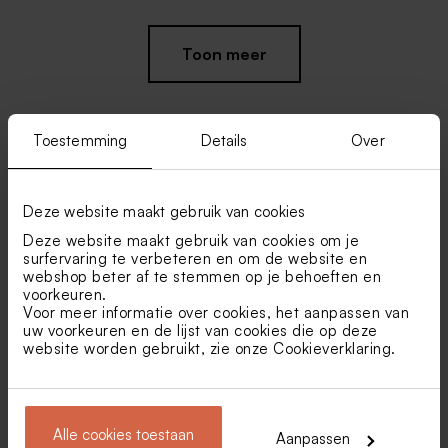
Nieuw
Toon meer
Toestemming
Details
Over
Vind je misschien ook leuk
Deze website maakt gebruik van cookies
Gekleurde ronde snoepjes
Sugar choops picasso 750gr
Deze website maakt gebruik van cookies om je
1kg (± 625 stuks)
(± 195 stuks)
surfervaring te verbeteren en om de website en
webshop beter af te stemmen op je behoeften en
voorkeuren.
Voor meer informatie over cookies, het aanpassen van
uw voorkeuren en de lijst van cookies die op deze
website worden gebruikt, zie onze
Cookieverklaring
.
Alle cookies toestaan
Aanpassen
Plastic potjes met deksel |
Mini stolpjes | rosé