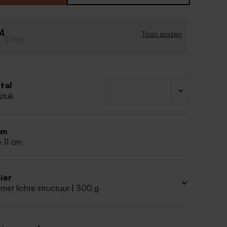
oepzakwikkel en het splitpennetje worden
leverd. Snoep is apart verkrijgbaar.
34
Toon prijzen
cl. BTW)
tal
stuk
rm
x 11 cm
ier
met lichte structuur | 300 g