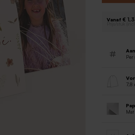
transparante sn
standaard meege
€ 1,
Vanaf
Prijs/stuk (in
Aan
Per 
Vo
7,8 
Pap
Mat 