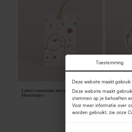
Toestemming
Deze website maakt gebruik 
Label communie met naam en
Deze website maakt gebruik 
Ronde naam
bloemetjes
droogbloem
stemmen op je behoeften en
Voor meer informatie over c
worden gebruikt, zie onze
C