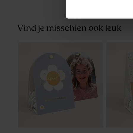
Vind je misschien ook leuk
Bellenblaaswikkel met naam en
Dubbele me
droogbloemetjes