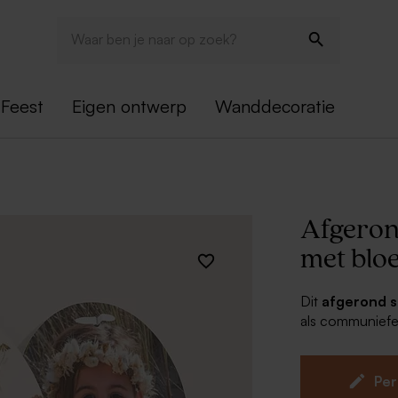
Feest
Eigen ontwerp
Wanddecoratie
Afgeron
met bloe
Dit
afgerond s
als communiefee
als aandenken a
helemaal af.
Het snoepzakje d
Per