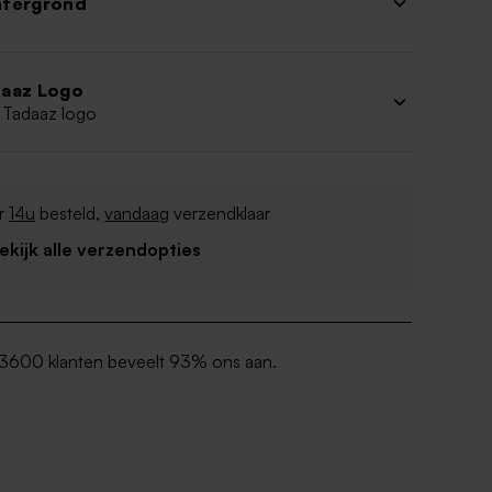
htergrond
aaz Logo
 Tadaaz logo
r
14u
besteld,
vandaag
verzendklaar
Bekijk alle verzendopties
3600 klanten beveelt 93% ons aan.