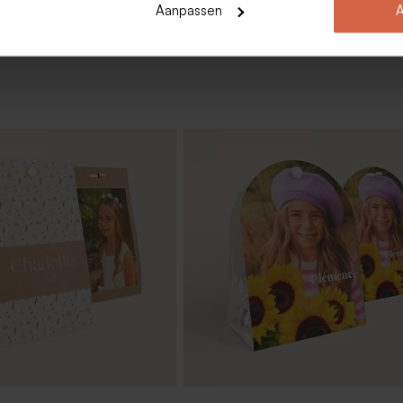
Aanpassen
A
nukaart met bloemetjes
Snoep hartjes roze 700gr (± 500 s