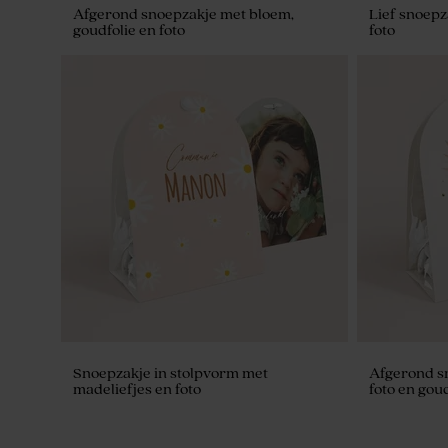
Afgerond snoepzakje met bloem,
Lief snoepz
goudfolie en foto
foto
Bedankjes set roze met 27 bedankjes
Bedankjes s
Snoepzakje in stolpvorm met
Afgerond s
madeliefjes en foto
foto en goud