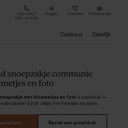
Hulp nodig ?
Inloggen
Favorieten
Winkelmandje
0115 - 61 45 44
Cadeaus
Zakelijk
d snoepzakje communie
metjes en foto
noepzakje met bloemetjes en foto
is superleuk
stbedankje! Vul de zakjes met heerlijke snoepjes
an die unieke dag. De foto op het zakje maakt het
ien je zelf nog in elkaar te zetten, de
sonaliseer
Bestel een proefdruk