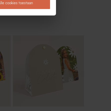
lle cookies toestaan
tuks)
Snoep hartjes groen 700gr (± 500
stuks)