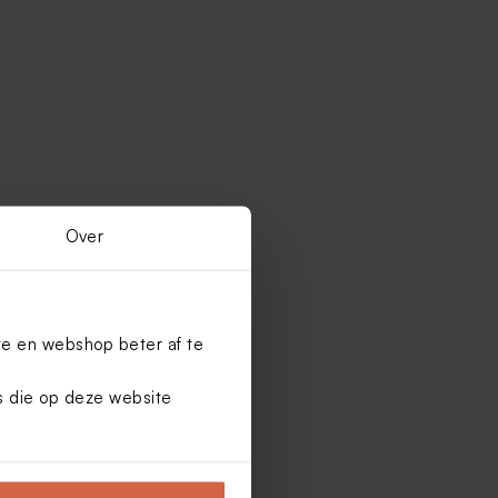
Over
te en webshop beter af te
es die op deze website