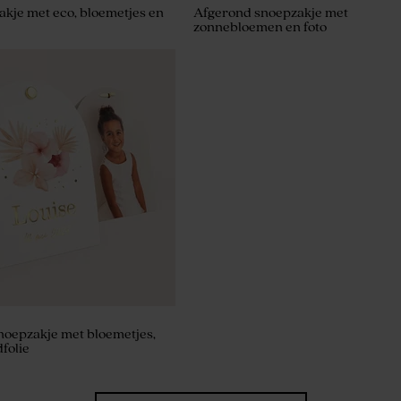
akje met eco, bloemetjes en
Afgerond snoepzakje met
zonnebloemen en foto
et groen met 27 bedankjes
noepzakje met bloemetjes,
folie