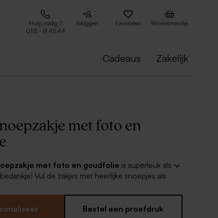
Hulp nodig ?
Inloggen
Favorieten
Winkelmandje
0115 - 61 45 44
Cadeaus
Zakelijk
 snoepzakje met foto en
e
 snoepzakje met foto en goudfolie
is superleuk als
dankje! Vul de zakjes met heerlijke snoepjes als
ie unieke dag. De foto op het zakje en de
keuze maakt het helemaal af.
ien je zelf nog in elkaar te zetten, de
sonaliseer
Bestel een proefdruk