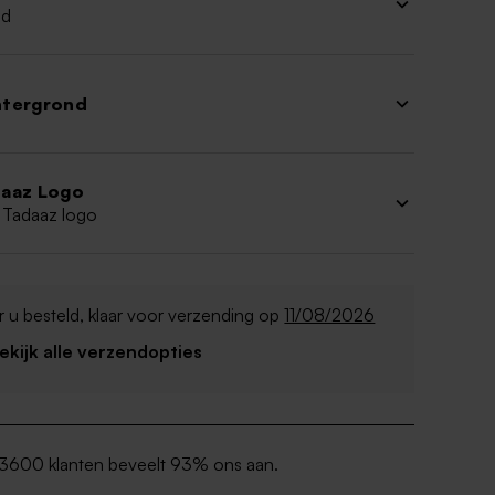
ud
htergrond
aaz Logo
 Tadaaz logo
 u besteld, klaar voor verzending op
11/08/2026
Bekijk alle verzendopties
3600 klanten beveelt 93% ons aan.