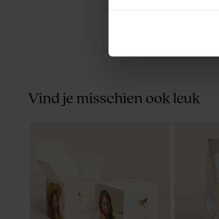
Vind je misschien ook leuk
Chipswikkel communie met naam
Chique naa
goudfolie (