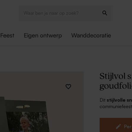
Feest
Eigen ontwerp
Wanddecoratie
Stijlvol
goudfoli
Dit
stijlvolle
communiefeestbe
aandenken aan d
foliekleur naar 
Het snoepzakje d
Per