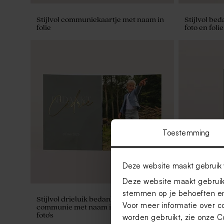
Stijlvol communiekaartje met naam in
Stijlvol be
folie
foto en folie
Toestemming
Deze website maakt gebruik 
Deze website maakt gebruik 
stemmen op je behoeften en
Stijlvol drieluik bedankkaartje
Chique labe
Voor meer informatie over c
communie met naam in goudfolie en
foto's
worden gebruikt, zie onze
C