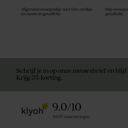
Afgerond snoepzakje met foto, strikje
Hip snoepzak
en naam in goudfolie
goudfolie
Schrijf je in op onze nieuwsbrief en blijf
Krijg 5% korting.
9.0
/
10
3600 waarderingen