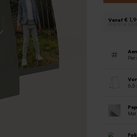
transparante sn
standaard meege
€ 1,
Vanaf
Prijs/stuk (in
Aan
Per 
Vo
6,5 
Pap
Mat
Fol