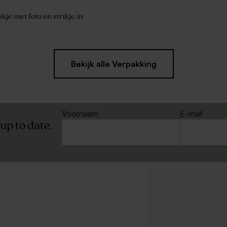
je met foto en strikje in
Bekijk alle Verpakking
Voornaam
E-mail
 up to date.