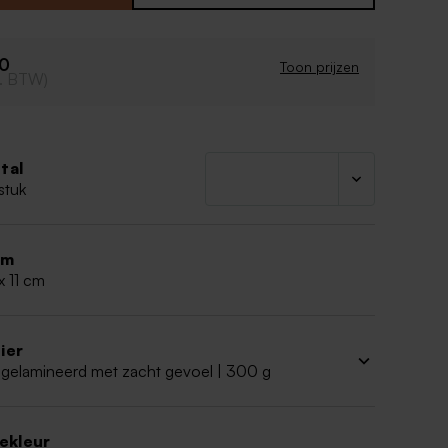
oepzakwikkel en het splitpennetje worden
leverd. Snoep is apart verkrijgbaar.
90
Toon prijzen
cl. BTW)
tal
stuk
rm
x 11 cm
ier
 gelamineerd met zacht gevoel | 300 g
iekleur