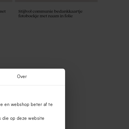
met
Stijlvol communie bedankkaartje
fotoboekje met naam in folie
Over
te en webshop beter af te
es die op deze website