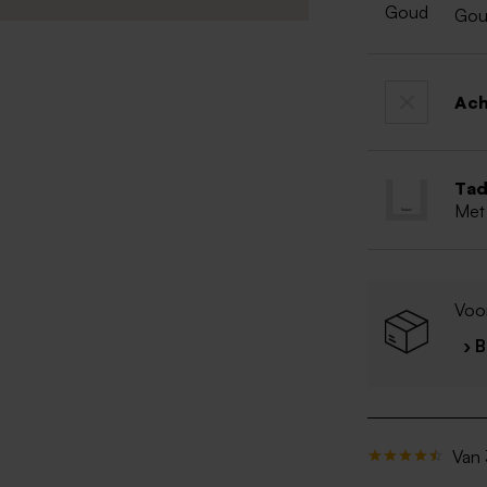
Go
Ac
Tad
Met
Voor
› 
Van 