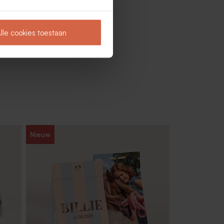
lle cookies toestaan
Nieuw
n
Chique bellenblaaswikkel met naam en
folie