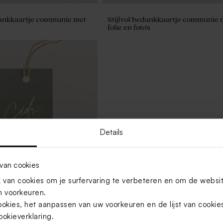
dankkaartje communie met
Stijlvol bedankkaartje communie 
folie en foto's
Details
van cookies
van cookies om je surfervaring te verbeteren en om de websi
 voorkeuren.
l met folie en naam
ookies, het aanpassen van uw voorkeuren en de lijst van cooki
ookieverklaring
.