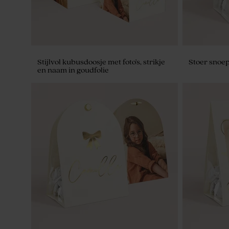
Stijlvol kubusdoosje met foto's, strikje
Stoer snoe
en naam in goudfolie
Stijlvolle placemat groen met foto's en
Stijlvolle 
naam