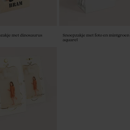
pzakje met dinosaurus
Snoepzakje met foto en mintgroen
aquarel
menukaart aquarel met naam