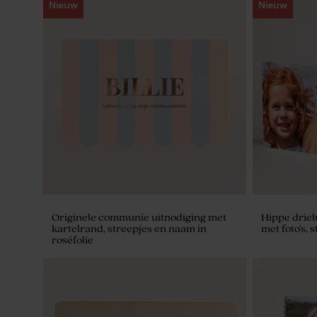
Nieuw
Nieuw
Originele communie uitnodiging met
Hippe drie
kartelrand, streepjes en naam in
met foto's, 
roséfolie