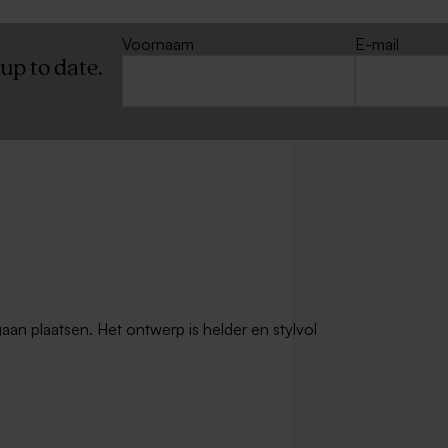
Voornaam
E-mail
 up to date.
gaan plaatsen. Het ontwerp is helder en stylvol