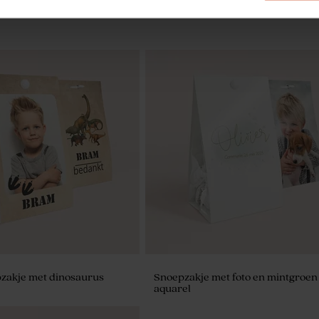
et roze met 27 bedankjes
Roze bellenblaas
pzakje met dinosaurus
Snoepzakje met foto en mintgroen
aquarel