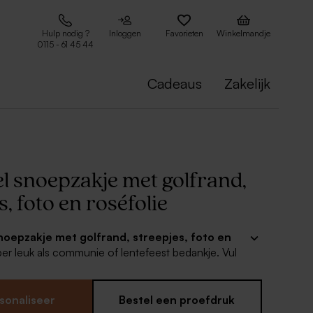
Hulp nodig ?
Inloggen
Favorieten
Winkelmandje
0115 - 61 45 44
Cadeaus
Zakelijk
l snoepzakje met golfrand,
s, foto en roséfolie
snoepzakje met golfrand, streepjes, foto en
per leuk als communie of lentefeest bedankje. Vul
eerlijke snoepjes als aandenken aan die unieke
es voor je communie zelf maken is heel makkelijk
zakjes. Personaliseer met de mooiste
sonaliseer
Bestel een proefdruk