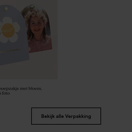
seerd potlood met roze
noepzakje met bloem,
 foto
Bekijk alle Verpakking