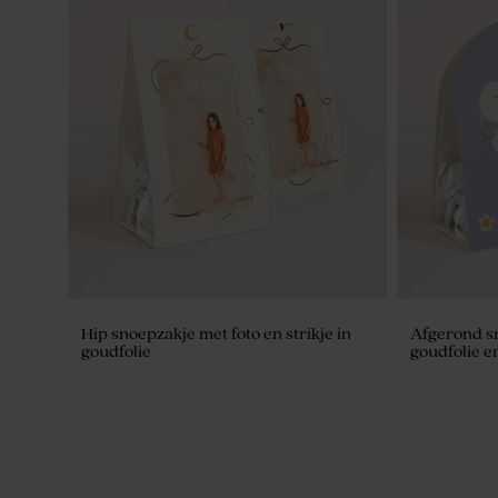
Katoenen lint roze small
Gepersonali
molentje
Hip snoepzakje met foto en strikje in
Afgerond s
goudfolie
goudfolie en