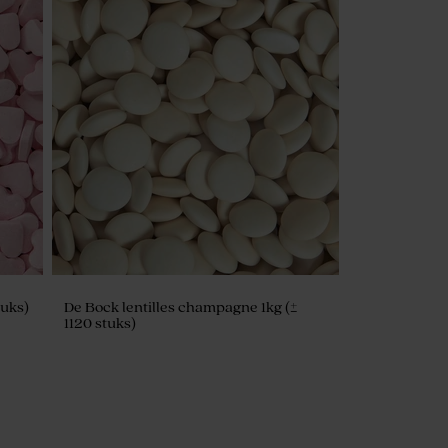
tuks)
De Bock lentilles champagne 1kg (±
1120 stuks)