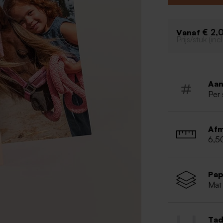
communiefoto's,
Inclusief 
Snoep apa
€ 2,
Vanaf
Prijs/stuk (in
Je dient d
Aan
Per 
Afm
6,5
Pap
Mat 
Tad