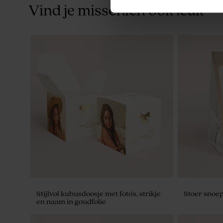
Vind je misschien ook leuk
Grote wanddecoratie met foto op
Bedankjes s
plexiglas en originele vorm
Stijlvol kubusdoosje met foto's, strikje
Stoer snoe
en naam in goudfolie