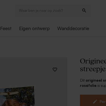
Feest
Eigen ontwerp
Wanddecoratie
Originee
streepje
Dit
origineel 
roséfolie
is su
de zakjes met h
dag. De bedankj
met deze snoep
Per