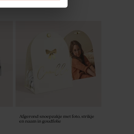
Pink Cloud ronde roze zeepjes
Afgerond snoepzakje met foto, strikje
en naam in goudfolie