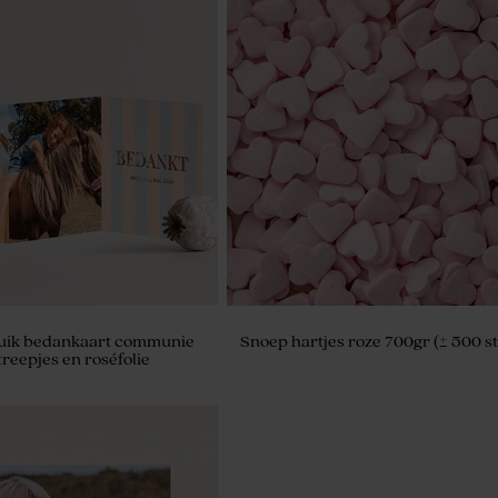
luik bedankaart communie
Snoep hartjes roze 700gr (± 500 s
streepjes en roséfolie