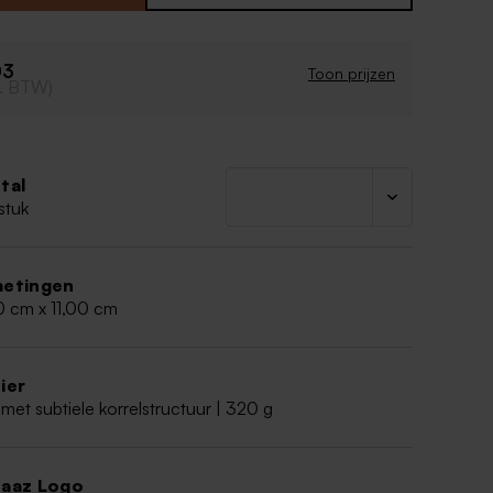
 vul met lekkers en klaar!
transparant voedselveilig mica zakje en splitpen
rt te verkrijgen
03
Toon prijzen
cl. BTW)
it snoepzakje zelf nog in elkaar te zetten
tal
stuk
etingen
0 cm x 11,00 cm
ier
met subtiele korrelstructuur | 320 g
aaz Logo