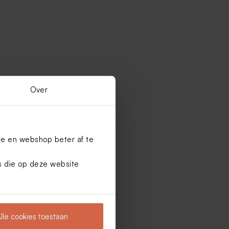
Over
te en webshop beter af te
es die op deze website
lle cookies toestaan