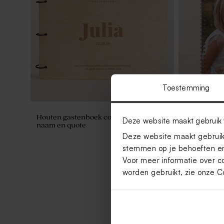
Toestemming
Houten gastenboek communie met
Hip gasten
Deze website maakt gebruik 
naam en quote
naam en d
Deze website maakt gebruik 
stemmen op je behoeften en
Nieuw
Voor meer informatie over c
worden gebruikt, zie onze
C