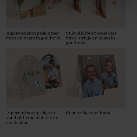
Afgerond snoepzakje met
Stijlvol kubusdoosje met
foto's en naam in goudfolie
foto's, strikje en naam in
goudfolie
Katoenen lint roze small
Gepersonaliseerd potlood
met roze molentje
Afgerond snoepzakje in
Snoepzakje met foto's
voetbalthema met foto en
illustraties