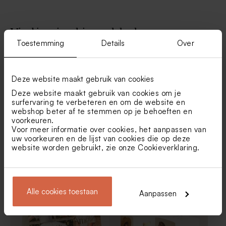
Vind je misschien ook leuk
Toestemming
Details
Over
Bedankjes set roze met 27
Roze bellenblaas
Nieuw
bedankjes
Deze website maakt gebruik van cookies
Deze website maakt gebruik van cookies om je
surfervaring te verbeteren en om de website en
webshop beter af te stemmen op je behoeften en
voorkeuren.
Voor meer informatie over cookies, het aanpassen van
uw voorkeuren en de lijst van cookies die op deze
website worden gebruikt, zie onze
Cookieverklaring
.
Geribbeld glazen potje met
Kubusdoosje in circusthema
kleurrijke naam
Set bedankjes met 34
Pink Cloud ronde roze
bedankjes
zeepjes
Alle cookies toestaan
Aanpassen