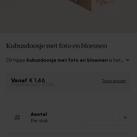
Kubusdoosje met foto en bloemen
Dit hippe
kubusdoosje met foto en bloemen
is het
ideale
communiefeest bedankje
voor je gasten!
Personaliseer met de datum en de naam van het
Vanaf
feestvarken voor een persoonlijk effect. Snoep om de
€ 1,46
Toon prijzen
Prijs/stuk (incl. BTW)
kubusdoosjes mee te vullen is apart verkrijgbaar. Dit
kubusdoosje dien je zelf in elkaar te zetten.
Aantal
Per stuk