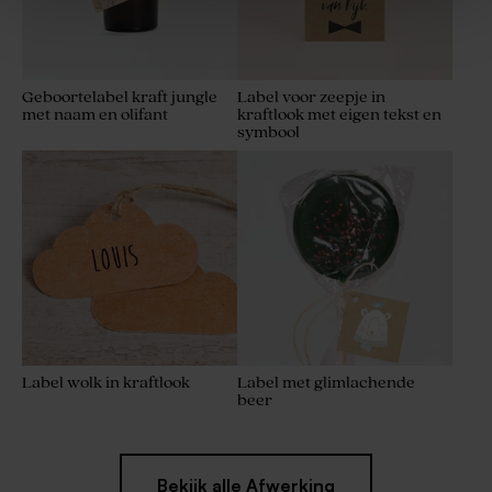
Geboortelabel kraft jungle
Label voor zeepje in
met naam en olifant
kraftlook met eigen tekst en
symbool
De Bock lentilles champagne
Dragees champagne De
1kg (± 1120 stuks)
Bock 1kg (± 240 stuks)
Label wolk in kraftlook
Label met glimlachende
beer
Bekijk alle Afwerking