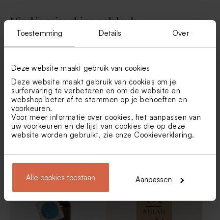
Vind je misschien ook leuk
Toestemming
Details
Over
Houten potlood met beige
Tetra zakje ivoor
molentje
Deze website maakt gebruik van cookies
Deze website maakt gebruik van cookies om je
surfervaring te verbeteren en om de website en
webshop beter af te stemmen op je behoeften en
voorkeuren.
Voor meer informatie over cookies, het aanpassen van
uw voorkeuren en de lijst van cookies die op deze
website worden gebruikt, zie onze
Cookieverklaring
.
Vierkant label met
Rond geboortelabel met
bloemetjes
naam en bosdieren
Rond doopsuikerdoosje
Velvet traktatiedoosje rond
beige met naam en strikje in
beige
deksel gelaserd
Alle cookies toestaan
Aanpassen