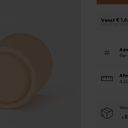
leuke gepersona
een toffe kleur
gegarandeerd!
€ 1,6
Vanaf
Deze koker met 
Prijs/stuk (in
bestellen.
Aan
Per 
Afm
4,5
Voor
› 