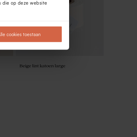
es die op deze website
cm)
lle cookies toestaan
Beige lint katoen large