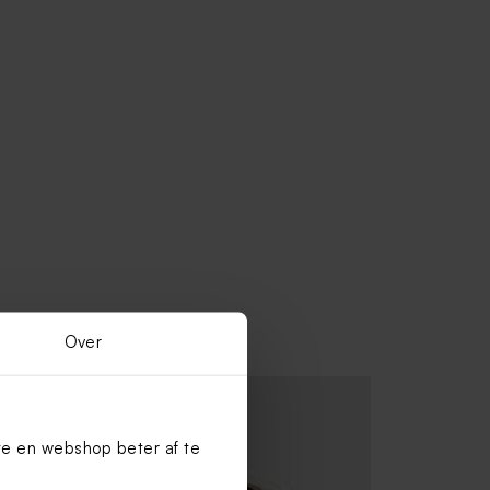
Over
te en webshop beter af te
Stoere naamsticker rond kleurrijk (4,4