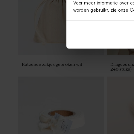
Voor meer informatie over c
jurkje (4,4 cm)
worden gebruikt, zie onze
C
Katoenen zakjes gebroken wit
Dragees ch
240 stuks)
Ronde naamsticker met
Ronde naams
droogbloemetjes (4,4cm)
cm)