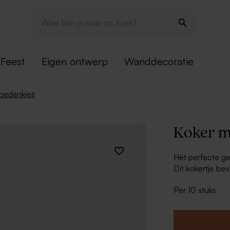
Feest
Eigen ontwerp
Wanddecoratie
bedankjes
Koker me
Hét perfecte ge
Dit kokertje bev
Personaliseer h
Per 10 stuks
van het feestva
Leg voor iedere 
merken dat ze m
blijven zitten!