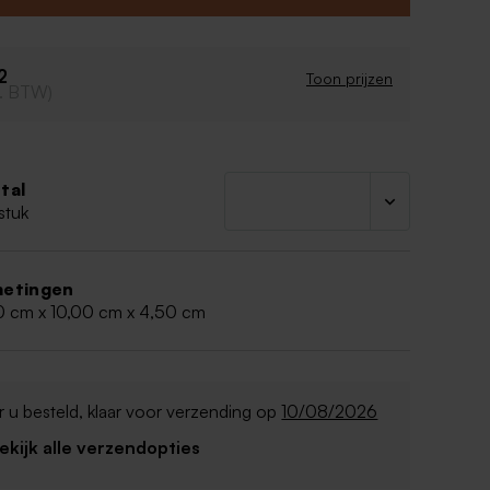
liseerde placemat, waarbij ze op de achterkant
plaat vinden die ze kunnen inkleuren! Fun
2
Toon prijzen
potloodjes en waskrijtjes kan je vanaf 10 stuks
cl. BTW)
tal
stuk
etingen
0 cm x 10,00 cm x 4,50 cm
 u besteld, klaar voor verzending op
10/08/2026
Bekijk alle verzendopties