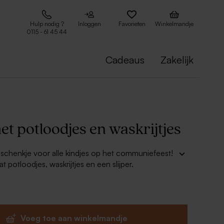
Hulp nodig ?
Inloggen
Favorieten
Winkelmandje
0115 - 61 45 44
Cadeaus
Zakelijk
t potloodjes en waskrijtjes
schenkje voor alle kindjes op het communiefeest!
at potloodjes, waskrijtjes en een slijper.
et met een leuke sticker met de naam en/of foto
rken.
kleine feestvierder zo'n kokertje klaar. Je zult
eteen een stuk langer geboeid aan tafel willen
Voeg toe aan winkelmandje
 Zeker als je deze potloodjes combineert met een