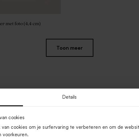
er met foto (4,4 cm)
Toon meer
Details
van cookies
van cookies om je surfervaring te verbeteren en om de websi
 voorkeuren.
 met pet (4,4 cm)
Hippe naamsticker Minecraft