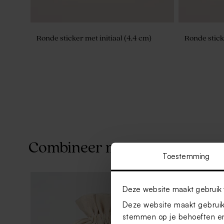
Ronde sticker met initiaal (4,4 cm)
Ronde stick
Combineer met
Toestemming
Deze website maakt gebruik 
Deze website maakt gebruik 
stemmen op je behoeften en
Roze naamsticker communie met
Naamsticker