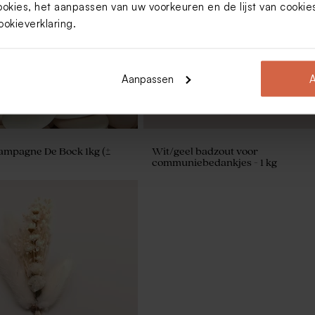
ookies, het aanpassen van uw voorkeuren en de lijst van cooki
ookieverklaring
.
Aanpassen
A
ampagne De Bock 1kg (±
Wit/geel badzout voor
communiebedankjes - 1 kg
ticker krant met foto (4,4