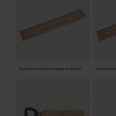
Glazen potjes met deksel in frosted
sand
Houten meetlat met naam en datum
Houten linia