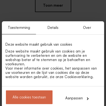
Toon meer
Toestemming
Details
Over
Vind je misschien ook leuk
Deze website maakt gebruik van cookies
Stoffen zakje babyblauw
Geboortezeepjes met naam |
blauw
Deze website maakt gebruik van cookies om je
surfervaring te verbeteren en om de website en
webshop beter af te stemmen op je behoeften en
voorkeuren.
Voor meer informatie over cookies, het aanpassen van
uw voorkeuren en de lijst van cookies die op deze
website worden gebruikt, zie onze
Cookieverklaring
.
Witte sluitsticker met
Sluitzegel geboorte hartje
Alle cookies toestaan
Aanpassen
voetjes in goudfolie (3,5 cm)
oud-roze (3,7 cm)
Ambachtelijke lolly blauw
Tetra zakje blauw