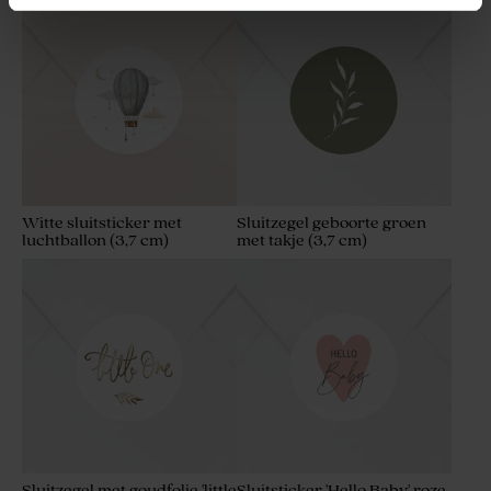
met gouden spikkeltjes
Witte sluitsticker met
Sluitzegel geboorte groen
luchtballon (3,7 cm)
met takje (3,7 cm)
Ambachtelijke lolly wit met
blauwe strepen
Sluitzegel met goudfolie 'little
Sluitsticker 'Hello Baby' roze