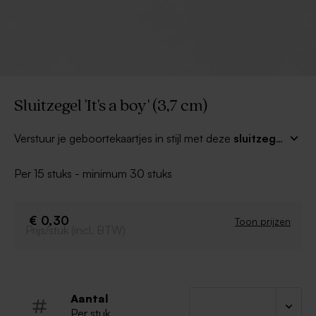
Sluitzegel 'It's a boy' (3,7 cm)
Verstuur je geboortekaartjes in stijl met deze
sluitzegel
'It's a boy'.
De stickers zijn de ideale versiering voor
jouw envelopjes. Perfect te combineren met leuke
Per 15 stuks - minimum 30 stuks
geboortekaartjes en geboorte traktaties uit ons ruime
assortiment.
€ 0,30
Toon prijzen
Prijs/stuk (incl. BTW)
Aantal
Per stuk