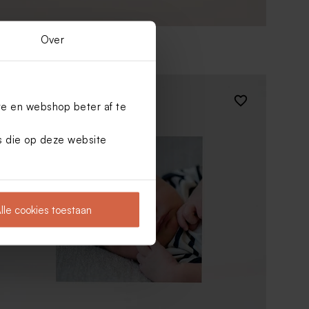
Over
Fotosticker rond soft
ø
5,90
cm
te en webshop beter af te
es die op deze website
lle cookies toestaan