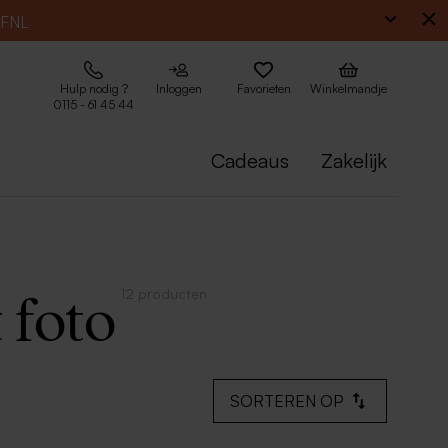
EFNL
Hulp nodig ?
Inloggen
Favorieten
Winkelmandje
0115 - 61 45 44
Cadeaus
Zakelijk
12 producten
 foto
SORTEREN OP