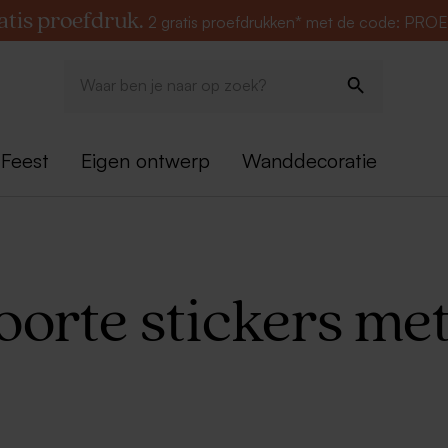
atis proefdruk.
2 gratis proefdrukken* met de code: PRO
Feest
Eigen ontwerp
Wanddecoratie
orte stickers met