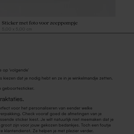
Sticker met foto voor zeeppompje
5,00
x
5,00
cm
 je op 'volgende'
rs kiezen dat je nodig hebt en ze in je winkelmandje zetten.
n geboortesticker.
raktaties.
erfect voor het personaliseren van eender welke
verpakking. Check vooraf goed de afmetingen van je
sende sticker kiest. Je wilt natuurlijk niet meemaken dat je
e groot zijn voor jouw gekozen bedankjes. Toch een foutje
 klantendienst. Ze helpen je met plezier verder.