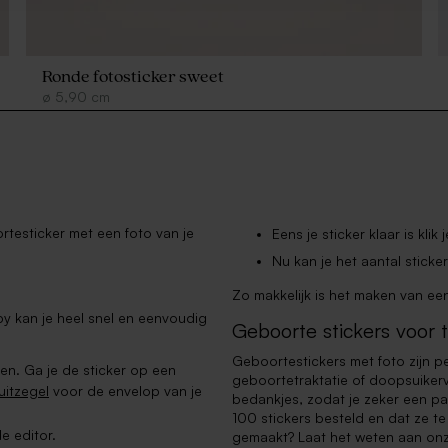
Ronde fotosticker sweet
ø
5,90
cm
testicker met een foto van je
Eens je sticker klaar is klik
Nu kan je het aantal sticke
Zo makkelijk is het maken van ee
 kan je heel snel en eenvoudig
Geboorte stickers voor t
Geboortestickers met foto zijn p
sen. Ga je de sticker op een
geboortetraktatie of doopsuiker
luitzegel
voor de envelop van je
bedankjes, zodat je zeker een pas
100 stickers besteld en dat ze t
de editor.
gemaakt? Laat het weten aan onze