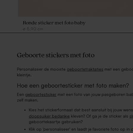
Ronde sticker met foto baby
ø
5,90
cm
Geboorte stickers met foto
Personaliseer de mooiste
geboortetraktaties
met een geboor
kleintje.
Hoe een geboortesticker met foto maken?
Een
geboortesticker
met een foto van jouw pasgeboren baby
zelf maken.
Kies het stickerformaat dat best aansluit bij jouw wen
doopsuiker bedankje
kleven? Of ga je de sticker als
s
geboortekaartje gebruiken?
Klik op 'personaliseer' en laadt je favoriete foto op in 