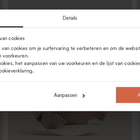
Details
Sluitsticker met foto of eigen motiefje (3,7 cm)
ø
3,70
cm
van cookies
van cookies om je surfervaring te verbeteren en om de websi
 voorkeuren.
ookies, het aanpassen van uw voorkeuren en de lijst van cooki
ookieverklaring
.
Aanpassen
A