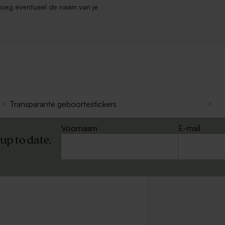
 voeg eventueel de naam van je
Transparante geboortestickers
Voornaam
E-mail
 up to date.