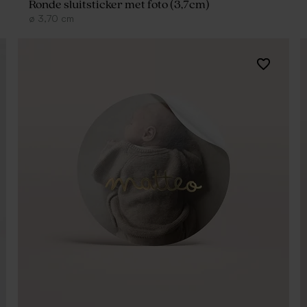
Ronde sluitsticker met foto (3,7cm)
ø
3,70
cm