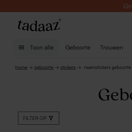
Gr
Toon alle
Geboorte
Trouwen
home
→
geboorte
→
stickers
→
naamstickers geboorte
Gebo
FILTER OP