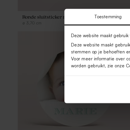
Toestemming
Ronde sluitsticker met foto en naam (3,7cm)
ø
3,70
cm
Deze website maakt gebruik 
Deze website maakt gebruik 
stemmen op je behoeften en
Voor meer informatie over c
worden gebruikt, zie onze
C