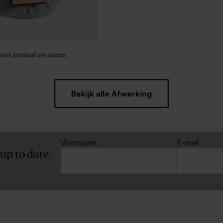
met initiaal en naam
Bekijk alle Afwerking
Voornaam
E-mail
 up to date.