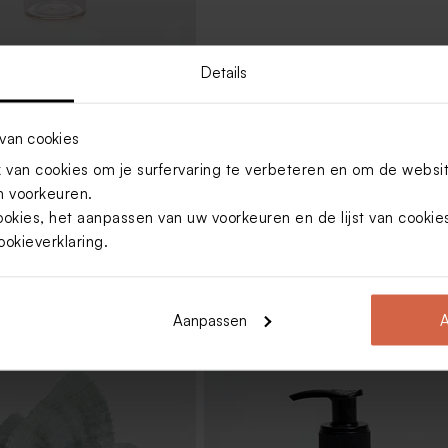
Details
jes met kurk
van cookies
Toon meer
van cookies om je surfervaring te verbeteren en om de websi
 voorkeuren.
ookies, het aanpassen van uw voorkeuren en de lijst van cooki
ookieverklaring
.
Aanpassen
A
es met kurk sluiting
Tetra zakje ivoor