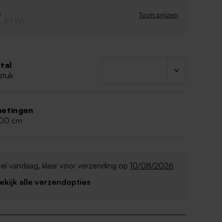
6
Toon prijzen
cl. BTW)
tal
stuk
etingen
,00 cm
el vandaag, klaar voor verzending op
10/08/2026
Bekijk alle verzendopties