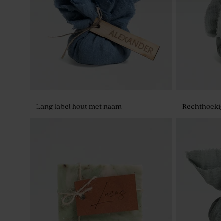
Lang label hout met naam
Rechthoeki
Creamkleurige zeepjes - Avène
Regenboogka