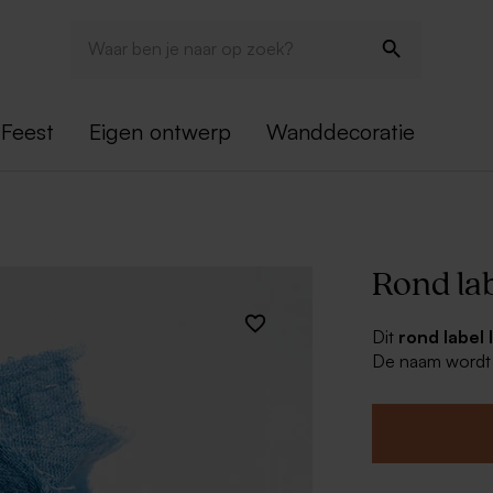
Feest
Eigen ontwerp
Wanddecoratie
Rond la
Dit
rond label
De naam wordt i
luxe uistraling 
standaard meege
doopsuikergesc