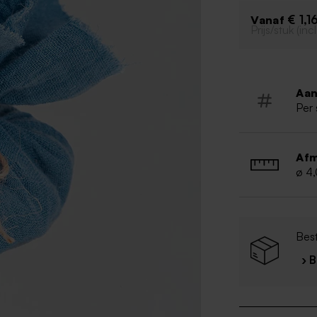
€ 1,1
Vanaf
Prijs/stuk (in
Aan
Per 
Afm
ø 4
Best
› 