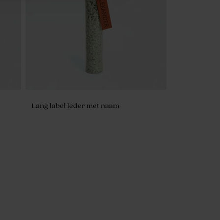
240 stuks)
Lang label leder met naam