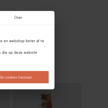
Over
te en webshop beter af te
es die op deze website
lle cookies toestaan
De Bock suikerbonen mat wit 1kg (±