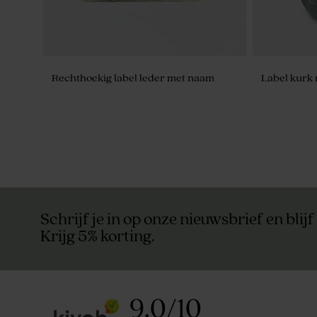
Rechthoekig label leder met naam
Label kurk 
Schrijf je in op onze nieuwsbrief en blijf
Krijg 5% korting.
9.0
/
10