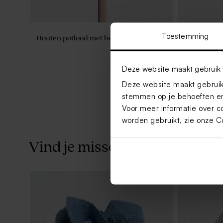
Toestemming
Houten potlood met beige molentje
Glazen buis
Deze website maakt gebruik 
Deze website maakt gebruik 
stemmen op je behoeften en
Voor meer informatie over c
worden gebruikt, zie onze
C
Vind je misschien ook leuk
Traktatieset beige met 27 traktaties
Glazen potj