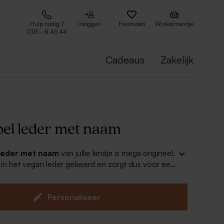
Hulp nodig ?
Inloggen
Favorieten
Winkelmandje
0115 - 61 45 44
Cadeaus
Zakelijk
bel leder met naam
 leder met naam
van jullie kindje is mega origineel.
n het vegan leder gelaserd en zorgt dus voor een
aan je geboorte traktaties. Er wordt een touwtje
leverd waarmee je het label aan je
henkjes kan bevestigen.
Personaliseer