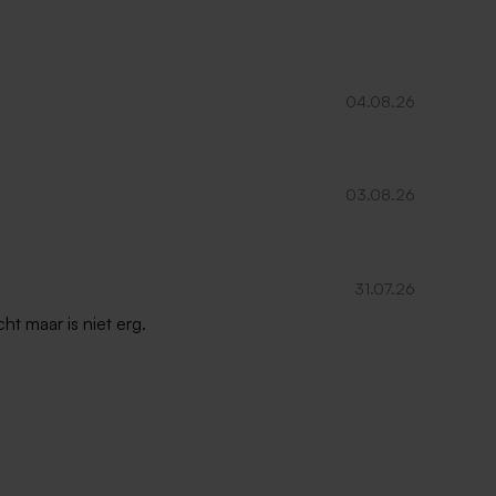
04.08.26
03.08.26
31.07.26
ht maar is niet erg.