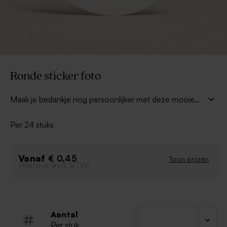
Ronde sticker foto
Maak je bedankje nog persoonlijker met deze mooie
ronde fotosticker. Volg alle stappen en ontwerp zo je
eigen originele sticker.
Per 24 stuks
Vanaf
€ 0,45
Toon prijzen
Prijs/stuk (incl. BTW)
Aantal
Per stuk