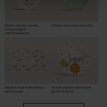
Kleine sticker eerste
Sticker met lama (4,4 cm)
verjaardag in
cijferballonnen
De Bock amandelbonen
marmer wit goud 1kg (± 295
stuks)
Sticker voor bellenblaas
Ronde sticker met leeuw
prinsessen
groot (5,9cm)