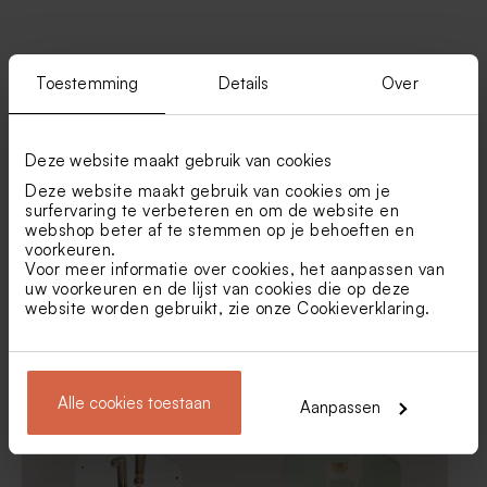
Vind je misschien ook leuk
Toestemming
Details
Over
Rond goudkleurig blikken
Biologische
doosje
bloembommetjes geel per 25
stuks
Deze website maakt gebruik van cookies
Deze website maakt gebruik van cookies om je
surfervaring te verbeteren en om de website en
webshop beter af te stemmen op je behoeften en
voorkeuren.
Voor meer informatie over cookies, het aanpassen van
uw voorkeuren en de lijst van cookies die op deze
website worden gebruikt, zie onze
Cookieverklaring
.
Ronde sticker unicorn
Sticker rond fun
(4,4cm)
Ambachtelijke lolly wit met
De Bock dragees velvet
Alle cookies toestaan
Aanpassen
gouden spikkeltjes
yellow 1kg (± 240 stuks)