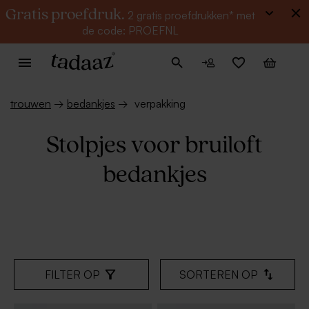
Gratis proefdruk.
2 gratis proefdrukken* met
de code: PROEFNL
trouwen
→
bedankjes
→
verpakking
Stolpjes voor bruiloft
bedankjes
FILTER OP
SORTEREN OP