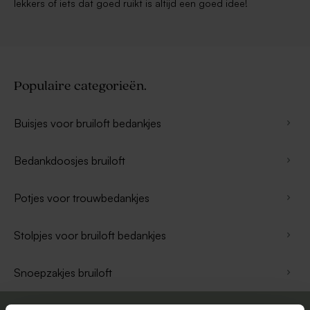
lekkers of iets dat goed ruikt is altijd een goed idee!
Populaire categorieën.
Buisjes voor bruiloft bedankjes
Bedankdoosjes bruiloft
Potjes voor trouwbedankjes
Stolpjes voor bruiloft bedankjes
Snoepzakjes bruiloft