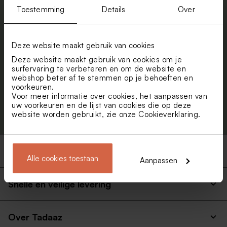
Schrijf je in op onze nieuwsbrief en blijf
Toestemming
Details
Over
up to date. Krijg 5% korting.
Voornaam
Deze website maakt gebruik van cookies
E-mail
Deze website maakt gebruik van cookies om je
surfervaring te verbeteren en om de website en
webshop beter af te stemmen op je behoeften en
voorkeuren.
Voor meer informatie over cookies, het aanpassen van
Aanmelden
uw voorkeuren en de lijst van cookies die op deze
website worden gebruikt, zie onze
Cookieverklaring
.
Producten
Alle cookies toestaan
Aanpassen
Snelle en veilige levering
Over Tadaaz