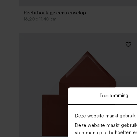
Rechthoekige ecru envelop
16,20
x
11,40
cm
Toestemming
Deze website maakt gebruik 
Deze website maakt gebruik 
stemmen op je behoeften en