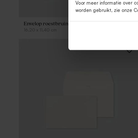
Voor meer informatie over c
worden gebruikt, zie onze
C
Envelop roestbruin met puntklep
16,20
x
11,40
cm