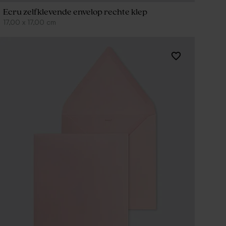
Ecru zelfklevende envelop rechte klep
17,00
x
17,00
cm