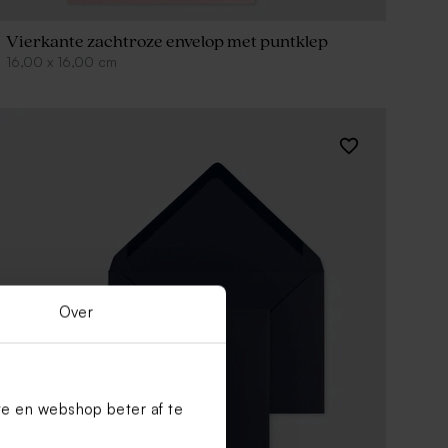
Vierkante zachtroze envelop met puntklep
16,00
x
16,00
cm
Over
te en webshop beter af te