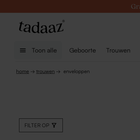
Gr
Toon alle
Geboorte
Trouwen
home
→
trouwen
→
enveloppen
FILTER OP