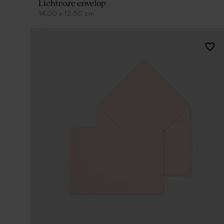
Lichtroze envelop
14,00
x
12,50
cm