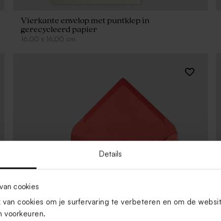
Vierkante envelop met puntklep in
gerecycleerd papier
16,00
x
16,00
cm
Details
van cookies
van cookies om je surfervaring te verbeteren en om de websi
 voorkeuren.