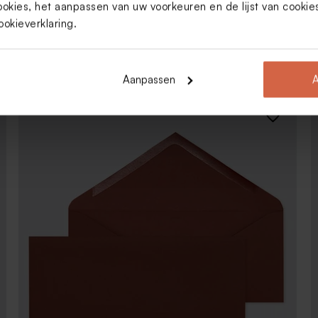
ookies, het aanpassen van uw voorkeuren en de lijst van cooki
ookieverklaring
.
Terra envelop
18,50
x
12,00
cm
Aanpassen
A