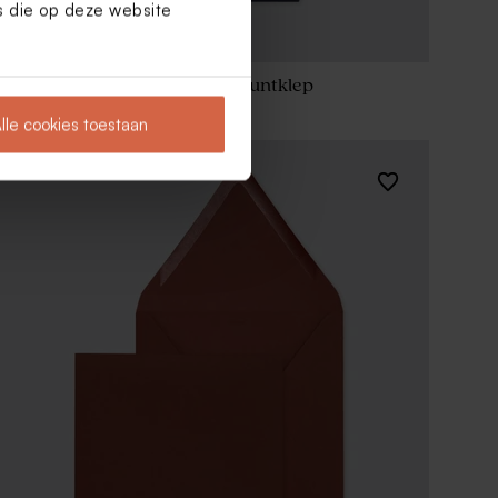
es die op deze website
Donkerblauwe envelop met puntklep
18,50
x
12,00
cm
lle cookies toestaan