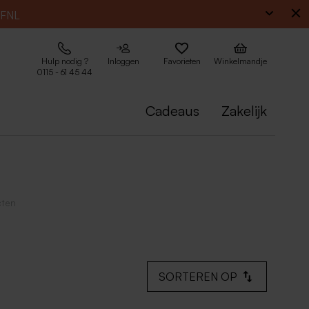
EFNL
Hulp nodig ?
Inloggen
Favorieten
Winkelmandje
0115 - 61 45 44
Cadeaus
Zakelijk
cten
SORTEREN OP