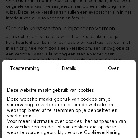
Onze duurzame houten kaarten zijn écht een plaatje! Met zo’n
originele kerstkaart verras je iedereen op een hele originele
wijze. Deze leuke kerstkaarten zullen een eyecatcher zijn in het
interieur van al jouw vrienden en familie.
Originele kerstkaarten in bijzondere vormen
Jij als echte 'Christmaholic' wil natuurlijk uitblinken met je
kerstkaarten! Dat kan met een papieren
kerstkaart
. Al dan niet
in een originele vorm zoals een kerstboom, een snowglobe of
een kerstbal. Maar je kunt nog een stapje verder gaan...
Verstuur een houten kerstkaart in originele vorm. Absolute
uitblinker: het rendier. Het kaart die je verstuurt als doe-het-
Toestemming
Details
Over
zelf pakketje. De ontvanger zet de kaart eenvoudig in elkaar
en heeft een leuke kerstversiering uit te stallen! Een echte
aanrader dus.
Deze website maakt gebruik van cookies
Deze website maakt gebruik van cookies om je
surfervaring te verbeteren en om de website en
webshop beter af te stemmen op je behoeften en
voorkeuren.
Voor meer informatie over cookies, het aanpassen van
Populaire categorieën.
uw voorkeuren en de lijst van cookies die op deze
website worden gebruikt, zie onze
Cookieverklaring
.