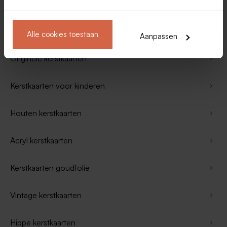
Nieuwjaarskaarten
Kerstkaarten met foto
Alle cookies toestaan
Aanpassen
Originele kerstkaarten
Kerstkaarten voor kinderen
Houten kerstkaarten
Acryl kerstkaarten
Kerstkaarten goudfolie
Vintage kerstkaarten
Hippe kerstkaarten