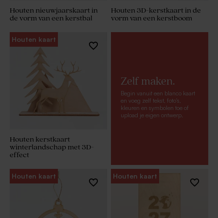
Houten nieuwjaarskaart in
Houten 3D-kerstkaart in de
de vorm van een kerstbal
vorm van een kerstboom
Houten kaart
Zelf maken.
Begin vanuit een blanco kaart
en voeg zelf tekst, foto's,
kleuren en symbolen toe of
upload je eigen ontwerp.
Houten kerstkaart
winterlandschap met 3D-
effect
Houten kaart
Houten kaart