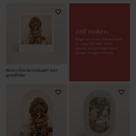
Zelf maken.
Begin vanuit een blanco kaart
en voeg zelf tekst, foto's,
kleuren en symbolen toe of
upload je eigen ontwerp.
Retro foto kerstkaart met
goudfolie