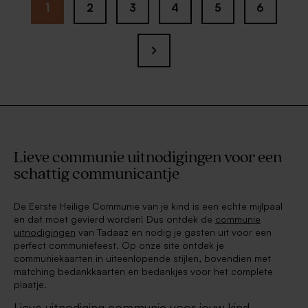
1
2
3
4
5
6
Lieve communie uitnodigingen voor een
schattig communicantje
De Eerste Heilige Communie van je kind is een echte mijlpaal
en dat moet gevierd worden! Dus ontdek de
communie
uitnodigingen
van Tadaaz en nodig je gasten uit voor een
perfect communiefeest. Op onze site ontdek je
communiekaarten in uiteenlopende stijlen, bovendien met
matching bedankkaarten en bedankjes voor het complete
plaatje.
Lieve uitnodiging communie voor jouw kind