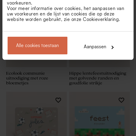
voorkeuren.
Voor meer informatie over cookies, het aanpassen van
uw voorkeuren en de lijst van cookies die op deze
website worden gebruikt, zie onze
Cookieverklaring
.
Alle cookies toestaan
Aanpassen
Ecolook communie
Hippe lentefeestuitnodiging
uitnodiging met roze
met golvende randen en
bloemetjes
goudfolie strikje