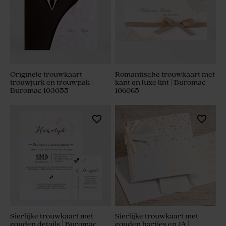
Originele trouwkaart
Romantische trouwkaart met
trouwjurk en trouwpak |
kant en luxe lint | Buromac
Buromac 103055
106065
Sierlijke trouwkaart met
Sierlijke trouwkaart met
gouden details | Buromac
gouden hartjes en JA |