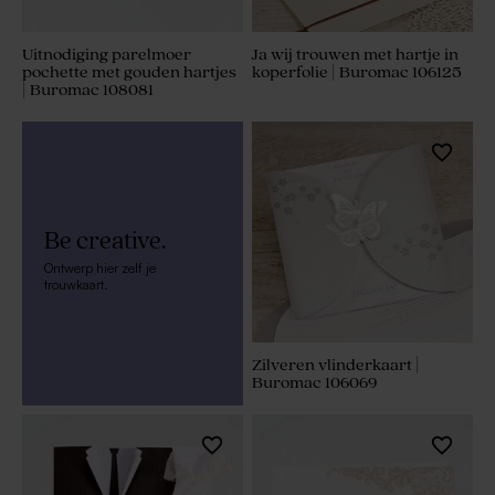
Uitnodiging parelmoer
Ja wij trouwen met hartje in
pochette met gouden hartjes
koperfolie | Buromac 106125
| Buromac 108081
Be creative.
Ontwerp hier zelf je
trouwkaart.
Zilveren vlinderkaart |
Buromac 106069