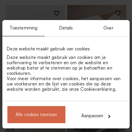
Toestemming
Details
Over
Deze website maakt gebruik van cookies
Deze website maakt gebruik van cookies om je
surfervaring te verbeteren en om de website en
webshop beter af te stemmen op je behoeften en
Pochette trouwkaart zwart
Pochette 'Ja' met
voorkeuren.
met trendy gouden motief |
marmermotief en roze |
Voor meer informatie over cookies, het aanpassen van
Buromac 108066
Buromac 108123
uw voorkeuren en de lijst van cookies die op deze
website worden gebruikt, zie onze
Cookieverklaring
.
Alle cookies toestaan
Aanpassen