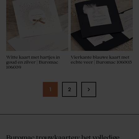
Witte kaart met hartjes in
Vierkante blauwe kaart met
goud en zilver | Buromac
echte veer | Buromac 106005
106039
1
2
Buromac trouwkaarten: het volledige