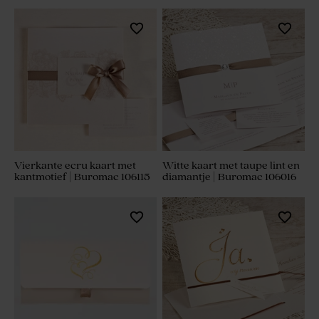
Vierkante ecru kaart met
Witte kaart met taupe lint en
kantmotief | Buromac 106115
diamantje | Buromac 106016