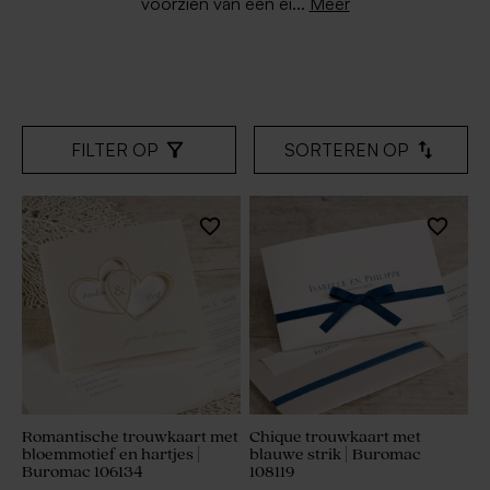
Meer
voorzien van een ei...
FILTER OP
SORTEREN OP
Romantische trouwkaart met
Chique trouwkaart met
bloemmotief en hartjes |
blauwe strik | Buromac
Buromac 106134
108119