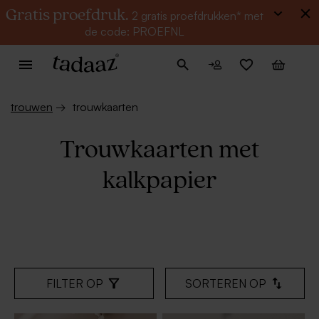
Gratis proefdruk.
2 gratis proefdrukken* met
de code: PROEFNL
trouwen
→
trouwkaarten
Trouwkaarten met
kalkpapier
FILTER OP
SORTEREN OP