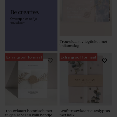
Be creative.
Ontwerp hier zelf je
trouwkaart.
Trouwkaart vliegticket met
kalkomslag
Extra groot formaat
Extra groot formaat
Trouwkaart botanisch met
Kraft trouwkaart eucalyptus
takjes, label en kalk bandje
met kalk