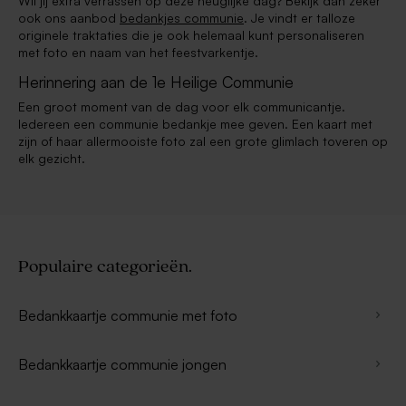
Wil jij extra verrassen op deze heuglijke dag? Bekijk dan zeker
ook ons aanbod
bedankjes communie
. Je vindt er talloze
originele traktaties die je ook helemaal kunt personaliseren
met foto en naam van het feestvarkentje.
Herinnering aan de 1e Heilige Communie
Een groot moment van de dag voor elk communicantje.
Iedereen een communie bedankje mee geven. Een kaart met
zijn of haar allermooiste foto zal een grote glimlach toveren op
elk gezicht.
Populaire categorieën.
Bedankkaartje communie met foto
Bedankkaartje communie jongen