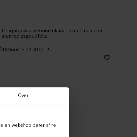
Chique, ovaal geboortekaartje met maan en
sterren in goudfolie
Over
te en webshop beter af te