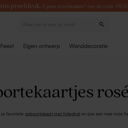
atis proefdruk.
2 gratis proefdrukken* met de code: PRO
Feest
Eigen ontwerp
Wanddecoratie
ortekaartjes rosé 
je favoriete
geboortekaart met foliedruk
en pas aan naar roze fo