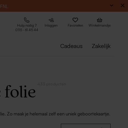
EFNL
Hulp nodig ?
Inloggen
Favorieten
Winkelmandje
0115 - 61 45 44
Cadeaus
Zakelijk
433 producten
folie
lie. Zo maak je helemaal zelf een uniek geboortekaartje.