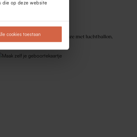
es die op deze website
lle cookies toestaan
Dromerig geboortekaartje roze met luchtballon,
wolkjes en folie