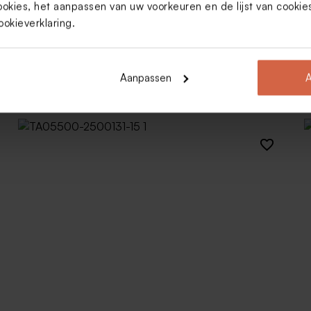
ookies, het aanpassen van uw voorkeuren en de lijst van cooki
ookieverklaring
.
Aanpassen
A
Minimalistisch geboortekaartje met naam en
goudfolie voetjes