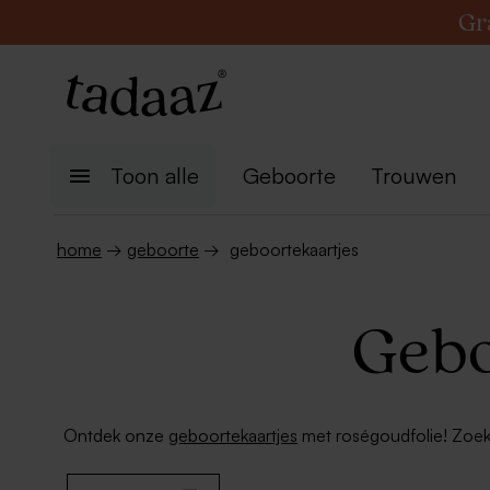
Gr
Toon alle
Geboorte
Trouwen
home
→
geboorte
→
geboortekaartjes
Gebo
Ontdek onze
geboortekaartjes
met roségoudfolie! Zoek 