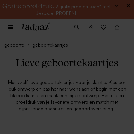
Gratis proefdruk.
2 gratis proefdrukken* met
de code: PROEFNL
geboorte
→
geboortekaartjes
Lieve geboortekaartjes
Maak zelf lieve geboortekaartjes voor je kleintje. Kies een
leuk ontwerp en pas het naar wens aan of begin met een
blanco kaartje en maak een
eigen ontwerp
. Bestel een
proefdruk
van je favoriete ontwerp en match met
bijpassende
bedankjes
en
geboorteversiering
.