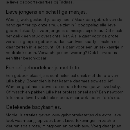
je lieve geboortekaartjes bij Tadaaz!
Lieve jongens en schattige meisjes.
Weet jij welk geslacht je baby heeft? Maak dan gebruik van de
handige filter op onze site. Je ziet in 1 oogopslag alle lieve
geboortekaartjes voor jongens of meisjes bij elkaar. Dat maakt
het gelijk een stuk overzichtelijker. Als je gaat voor de grote
verrassing bij de geboorte, dan kun twee kaartjes maken en
klaar zetten in je account. Of je gaat voor een unisex kaartje in
neutrale kleuren. Verwacht je een tweeling? Ook hiervoor is
een filter beschikbaar!
Een lief geboortekaartje met foto.
Een geboortekaartje is echt helemaal uniek met de foto van
jullie baby. Bovendien is het kaartje daarmee sowieso lief.
Want er gaat niets boven de eerste foto van jouw lieve baby.
Of misschien pakken jullie het professioneel aan? Een newborn
fotoshoot levert vaak hele mooie, maar ook tedere foto’s op.
Getekende babykaartjes.
Mooie illustraties geven jouw geboortekaartjes die extra lieve
look waarnaar jij op zoek bent. Lieve tekeningen in zachte
kleuren zoals roze, mintgroen en babyblauw. Voeg daar jouw