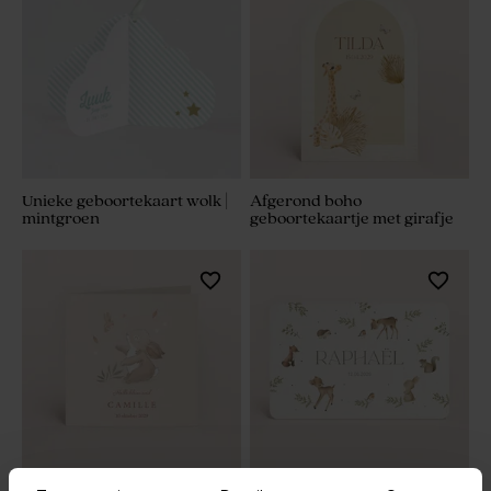
Unieke geboortekaart wolk |
Afgerond boho
mintgroen
geboortekaartje met girafje