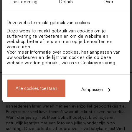
Schattig geboortekaartje met
Lief geboortekaartje met
Toestemming
Details
Over
konijntje
afgeronde hoeken en
bosdieren
Deze website maakt gebruik van cookies
1
2
3
4
5
6
Deze website maakt gebruik van cookies om je
surfervaring te verbeteren en om de website en
webshop beter af te stemmen op je behoeften en
voorkeuren.
7
Voor meer informatie over cookies, het aanpassen van
uw voorkeuren en de lijst van cookies die op deze
website worden gebruikt, zie onze
Cookieverklaring
.
Alle cookies toestaan
Aanpassen
De meest lieve geboortekaartjes voor jullie kindje.
Jullie baby is de allerliefste van de hele wereld! Dat willen jullie
aan iedereen laten weten met een evenzo lief
geboortekaartje
.
Er zijn super veel lieve thema’s waaruit je kunt kiezen natuurlijk.
Want diertjes zijn lief. Maar ook silhouetjes, bloempjes en
natuurlijk kaartjes met een foto van jullie wonder zijn o zo
schattig. Onze collectie zit boordevol lieve babykaartjes! Vind