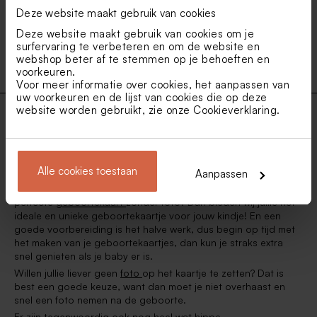
Deze website maakt gebruik van cookies
Deze website maakt gebruik van cookies om je
23
surfervaring te verbeteren en om de website en
webshop beter af te stemmen op je behoeften en
voorkeuren.
Voor meer informatie over cookies, het aanpassen van
uw voorkeuren en de lijst van cookies die op deze
website worden gebruikt, zie onze
Cookieverklaring
.
Een prachtig geboortekaartje zonder foto voor
jullie baby
Alle cookies toestaan
Aanpassen
Komt er een klein wondertje aan binnenkort? Gefeliciteerd! Zijn
jullie voor de
geboorte
van jullie kindje nog op zoek naar de
perfecte
geboortekaart
zonder foto? Dan bieden wij jullie het
ideale en unieke geboortekaartje voor jouw kindje! En een
goede voorbereiding is het halve werk, dus begin op tijd met
het maken van je geboortekaartjes, dan kun je straks extra
snel genieten als je baby er is.
Willen jullie liever geen
foto
op het kaartje te zetten? Dat is
best een goede keuze, want dan moet je niet overhaast en
snel een foto nemen na de geboorte.
Er zijn tegenwoordig ook nog heel wat hippe