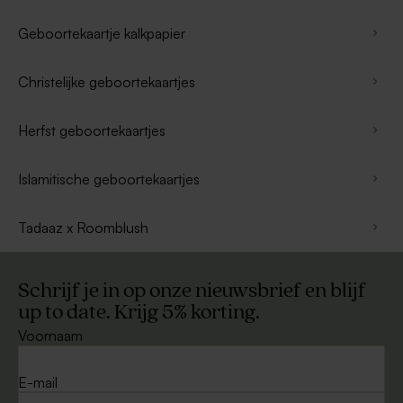
Geboortekaartje kalkpapier
Christelijke geboortekaartjes
Herfst geboortekaartjes
Islamitische geboortekaartjes
Tadaaz x Roomblush
Schrijf je in op onze nieuwsbrief en blijf
up to date. Krijg 5% korting.
Voornaam
E-mail