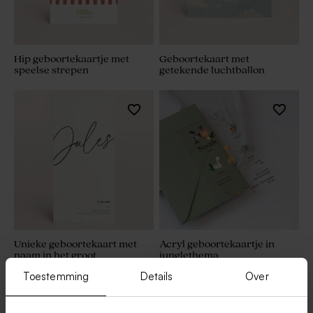
Hip geboortekaartje met
Geboortekaart met
speelse strepen
getekende luchtballon
Unieke geboortekaart met
Acryl geboortekaartje in
naam in het groot
junglethema
Toestemming
Details
Over
1
2
3
4
5
...