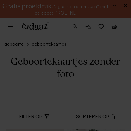
Gratis proefdruk.
2 gratis proefdrukken* met
de code: PROEFNL
geboorte
→
geboortekaartjes
Geboortekaartjes zonder
foto
FILTER OP
SORTEREN OP