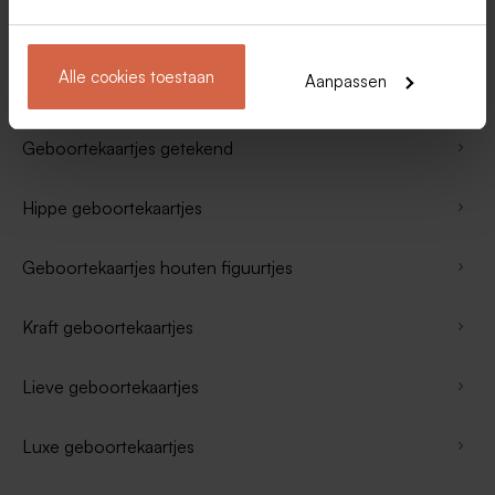
Geboortekaartjes Buromac
Alle cookies toestaan
Aanpassen
Geboortekaartje zee
Geboortekaartjes getekend
Hippe geboortekaartjes
Geboortekaartjes houten figuurtjes
Kraft geboortekaartjes
Lieve geboortekaartjes
Luxe geboortekaartjes