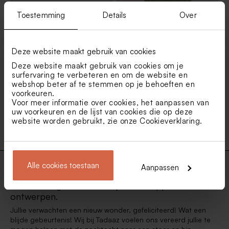
Toestemming
Details
Over
Leuk geboortekaartje met
Ovaal geboortekaartje in
getekende jungledieren
groene velvetlook met folie
Deze website maakt gebruik van cookies
Deze website maakt gebruik van cookies om je
surfervaring te verbeteren en om de website en
1
2
3
4
5
6
webshop beter af te stemmen op je behoeften en
voorkeuren.
Voor meer informatie over cookies, het aanpassen van
7
uw voorkeuren en de lijst van cookies die op deze
website worden gebruikt, zie onze
Cookieverklaring
.
Alle cookies toestaan
Aanpassen
De leukste geboortekaartjes met hippe
ontwerpen.
Jullie verwachten een nieuw wonder, gefeliciteerd! Wat een
blijde gebeurtenis! Wij bij Tadaaz voelen ons vereerd jullie te