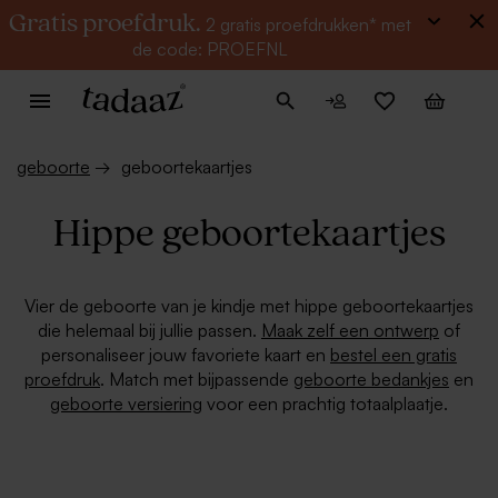
Gratis proefdruk.
2 gratis proefdrukken* met
de code: PROEFNL
geboorte
→
geboortekaartjes
Hippe geboortekaartjes
Vier de geboorte van je kindje met hippe geboortekaartjes
die helemaal bij jullie passen.
Maak zelf een ontwerp
of
personaliseer jouw favoriete kaart en
bestel een gratis
proefdruk
. Match met bijpassende
geboorte bedankjes
en
geboorte versiering
voor een prachtig totaalplaatje.