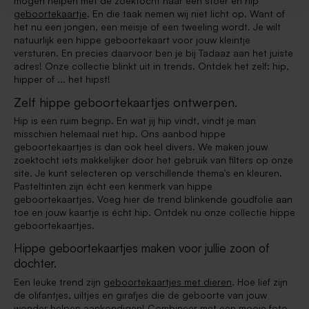
mogen helpen met de zoektocht naar een stoer en hip
geboortekaartje
. En die taak nemen wij niet licht op. Want of
het nu een jongen, een meisje of een tweeling wordt. Je wilt
natuurlijk een hippe geboortekaart voor jouw kleintje
versturen. En precies daarvoor ben je bij Tadaaz aan het juiste
adres! Onze collectie blinkt uit in trends. Ontdek het zelf: hip,
hipper of ... het hipst!
Zelf hippe geboortekaartjes ontwerpen.
Hip is een ruim begrip. En wat jij hip vindt, vindt je man
misschien helemaal niet hip. Ons aanbod hippe
geboortekaartjes is dan ook heel divers. We maken jouw
zoektocht iets makkelijker door het gebruik van filters op onze
site. Je kunt selecteren op verschillende thema's en kleuren.
Pasteltinten zijn écht een kenmerk van hippe
geboortekaartjes. Voeg hier de trend blinkende goudfolie aan
toe en jouw kaartje is écht hip. Ontdek nu onze collectie hippe
geboortekaartjes.
Hippe geboortekaartjes maken voor jullie zoon of
dochter.
Een leuke trend zijn
geboortekaartjes met dieren
. Hoe lief zijn
de olifantjes, uiltjes en girafjes die de geboorte van jouw
wonder helpen aankondigen! Combineer met een mooie foto